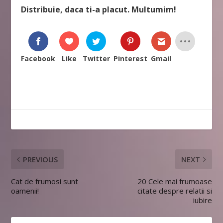
Distribuie, daca ti-a placut. Multumim!
Facebook
Like
Twitter
Pinterest
Gmail
PREVIOUS
NEXT
Cat de frumosi sunt
20 Cele mai frumoase
oamenii!
citate despre relatii si
iubire