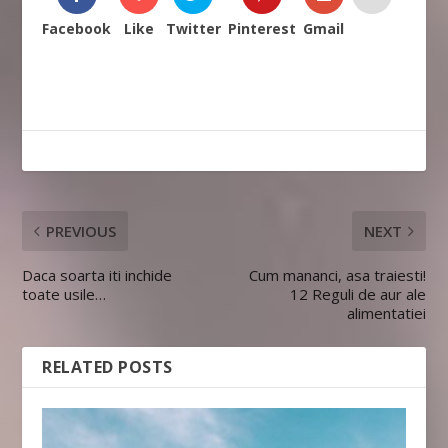
Facebook
Like
Twitter
Pinterest
Gmail
PREVIOUS
NEXT
Daca soarta iti inchide
Cum mananci, asa traiesti!
toate usile…
12 Reguli de aur ale
alimentatiei
RELATED POSTS