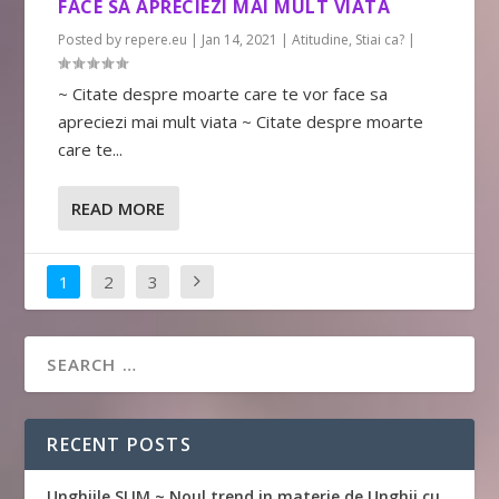
FACE SA APRECIEZI MAI MULT VIATA
Posted by
repere.eu
|
Jan 14, 2021
|
Atitudine
,
Stiai ca?
|
~ Citate despre moarte care te vor face sa
apreciezi mai mult viata ~ Citate despre moarte
care te...
READ MORE
1
2
3
RECENT POSTS
Unghiile SLIM ~ Noul trend in materie de Unghii cu