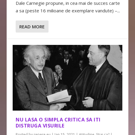
Dale Carnegie propune, in cea mai de succes carte
a sa (peste 16 milioane de exemplare vandute) –...
READ MORE
NU LASA O SIMPLA CRITICA SA ITI
DISTRUGA VISURILE
Posted by
repere.eu
|
Jan 15, 2021
|
Atitudine
,
Stiai ca?
|