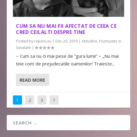
CUM SA NU MAI FII AFECTAT DE CEEA CE
CRED CEILALTI DESPRE TINE
Posted by
repere.eu
|
Dec 20, 2019
|
Atitudine
,
Frumusete si
Sanatate
|
~ Cum sa nu-ti mai pese de “gura lumii” ~ „Nu mai
tine cont de prejudecatile oamenilor! Traieste...
READ MORE
1
2
3