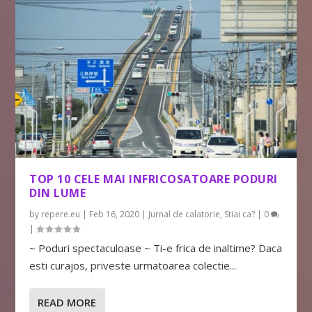
TOP 10 CELE MAI INFRICOSATOARE PODURI
DIN LUME
by
repere.eu
|
Feb 16, 2020
|
Jurnal de calatorie
,
Stiai ca?
|
0
|
~ Poduri spectaculoase ~ Ti-e frica de inaltime? Daca
esti curajos, priveste urmatoarea colectie...
READ MORE