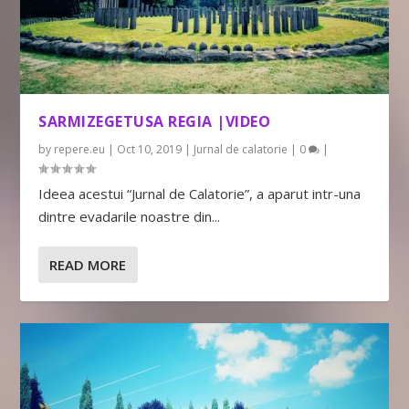
SARMIZEGETUSA REGIA |VIDEO
by
repere.eu
|
Oct 10, 2019
|
Jurnal de calatorie
|
0
|
Ideea acestui “Jurnal de Calatorie”, a aparut intr-una
dintre evadarile noastre din...
READ MORE