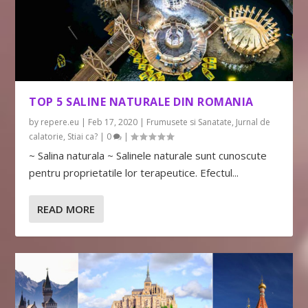
TOP 5 SALINE NATURALE DIN ROMANIA
by
repere.eu
|
Feb 17, 2020
|
Frumusete si Sanatate
,
Jurnal de
calatorie
,
Stiai ca?
|
0
|
~ Salina naturala ~ Salinele naturale sunt cunoscute
pentru proprietatile lor terapeutice. Efectul...
READ MORE