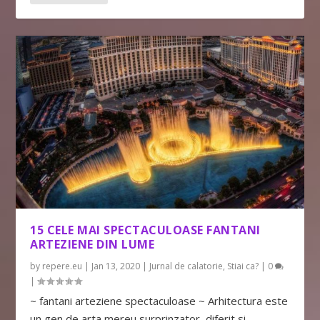
15 CELE MAI SPECTACULOASE FANTANI
ARTEZIENE DIN LUME
by
repere.eu
|
Jan 13, 2020
|
Jurnal de calatorie
,
Stiai ca?
|
0
|
~ fantani arteziene spectaculoase ~ Arhitectura este
un gen de arta mereu surprinzator, diferit si...