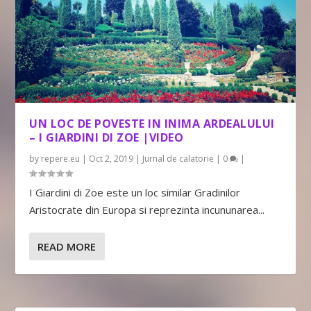
UN LOC DE POVESTE IN INIMA ARDEALULUI
– I GIARDINI DI ZOE |VIDEO
by
repere.eu
|
Oct 2, 2019
|
Jurnal de calatorie
|
0
|
I Giardini di Zoe este un loc similar Gradinilor
Aristocrate din Europa si reprezinta incununarea...
READ MORE