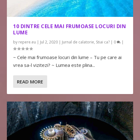
10 DINTRE CELE MAI FRUMOASE LOCURI DIN
LUME
by
repere.eu
|
Jul 2, 2020
|
Jurnal de calatorie
,
Stiai ca?
|
0
|
~ Cele mai frumoase locuri din lume – Tu pe care ai
vrea sa-l vizitezi? ~ Lumea este plina...
READ MORE