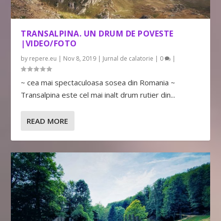
TRANSALPINA. UN DRUM DE POVESTE
|VIDEO/FOTO
by
repere.eu
|
Nov 8, 2019
|
Jurnal de calatorie
|
0
|
~ cea mai spectaculoasa sosea din Romania ~
Transalpina este cel mai inalt drum rutier din...
READ MORE