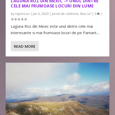
LAGUNA ROZ DIN MEXIC -> UNUL DINTRE
CELE MAI FRUMOASE LOCURI DIN LUME
by
repere.eu
|
Jan 3, 2020
|
Jurnal de calatorie
,
Stiai ca?
|
0
|
Laguna Roz din Mexic este unul dintre cele mai
interesante si mai frumoase locuri de pe Pamant....
READ MORE