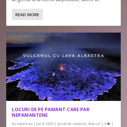
READ MORE
LOCURI DE PE PAMANT CARE PAR
NEPAMANTENE
by
repere.eu
|
Jan 9, 2020
|
Jurnal de calatorie
,
Stiai ca?
|
0
|