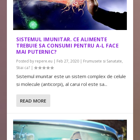
SISTEMUL IMUNITAR. CE ALIMENTE
TREBUIE SA CONSUMI PENTRU A-L FACE
MAI PUTERNIC?
Posted by
repere.eu
|
Feb 27, 2020
|
Frumusete si Sanatate
,
Stiai ca?
|
Sistemul imunitar este un sistem complex de celule
si molecule (anticorpi), al carui rol este sa...
READ MORE