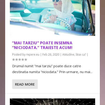
“MAI TARZIU” POATE INSEMNA
“NICIODATA.” TRAIESTE ACUM!
Posted by
repere.eu
|
Feb 26, 2020
|
Atitudine
,
Stiai ca?
|
Drumul numit “mai tarziu” poate duce catre
destinatia numita “niciodata.” Prin urmare, nu mai...
READ MORE