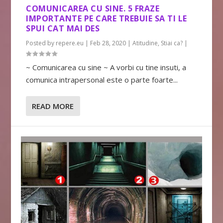
COMUNICAREA CU SINE. 5 FRAZE
IMPORTANTE PE CARE TREBUIE SA TI LE
SPUI CAT MAI DES
Posted by
repere.eu
|
Feb 28, 2020
|
Atitudine
,
Stiai ca?
|
~ Comunicarea cu sine ~ A vorbi cu tine insuti, a
comunica intrapersonal este o parte foarte...
READ MORE