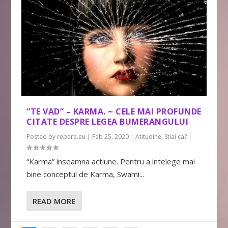
“TE VAD” – KARMA. ~ CELE MAI PROFUNDE
CITATE DESPRE LEGEA BUMERANGULUI
Posted by
repere.eu
|
Feb 25, 2020
|
Atitudine
,
Stiai ca?
|
“Karma” inseamna actiune. Pentru a intelege mai
bine conceptul de Karma, Swami...
READ MORE