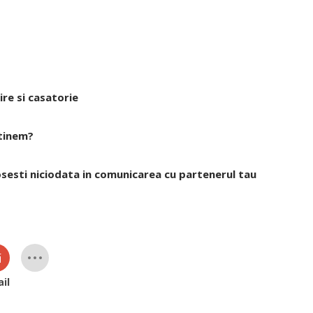
re si casatorie
ntinem?
losesti niciodata in comunicarea cu partenerul tau
il