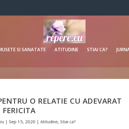
MUSETE SI SANATATE
ATITUDINE
STIAI CA?
JURNA
PENTRU O RELATIE CU ADEVARAT
FERICITA
eu
|
Sep 15, 2020
|
Atitudine
,
Stiai ca?