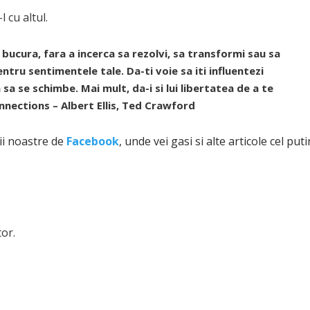
 cu altul.
ti bucura, fara a incerca sa rezolvi, sa transformi sau sa
entru sentimentele tale. Da-ti voie sa iti influentezi
sa se schimbe. Mai mult, da-i si lui libertatea de a te
nnections – Albert Ellis, Ted Crawford
nii noastre de
Facebook
, unde vei gasi si alte articole cel puti
tor.