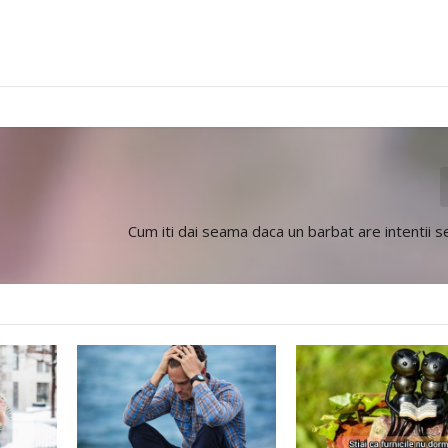
Cum iti dai seama daca un barbat are intentii s