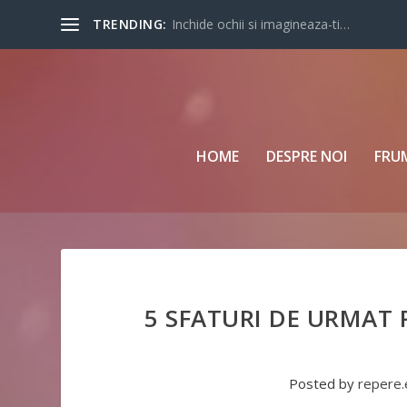
TRENDING:
Inchide ochii si imagineaza-ti…
HOME
DESPRE NOI
FRU
5 SFATURI DE URMAT 
Posted by
repere.