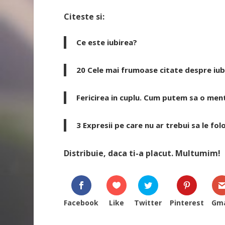
Citeste si:
Ce este iubirea?
20 Cele mai frumoase citate despre iubi
Fericirea in cuplu. Cum putem sa o me
3 Expresii pe care nu ar trebui sa le fo
Distribuie, daca ti-a placut. Multumim!
Facebook
Like
Twitter
Pinterest
Gma