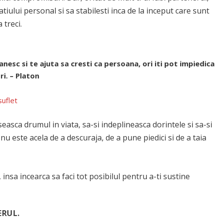
tiului personal si sa stabilesti inca de la inceput care sunt
 treci.
nesc si te ajuta sa cresti ca persoana, ori iti pot impiedica
ri. – Platon
suflet
easca drumul in viata, sa-si indeplineasca dorintele si sa-si
a nu este acela de a descuraja, de a pune piedici si de a taia
insa incearca sa faci tot posibilul pentru a-ti sustine
ERUL.