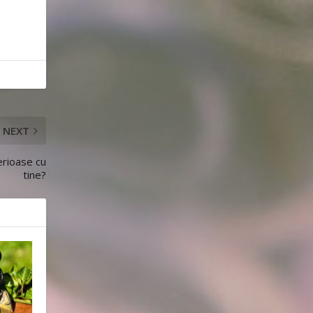
NEXT
erioase cu
tine?