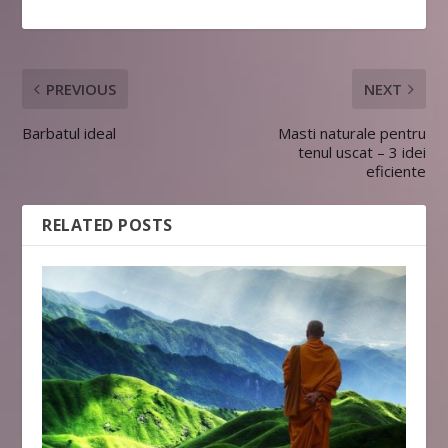
PREVIOUS
NEXT
Barbatul ideal
Masti naturale pentru
tenul uscat – 3 idei
eficiente
RELATED POSTS