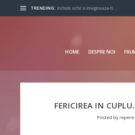
TRENDING:
Inchide ochii si imagineaza-ti…
HOME
DESPRE NOI
FRU
FERICIREA IN CUPL
Posted by
repere