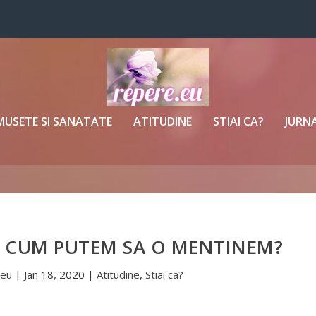
MUSETE SI SANATATE
ATITUDINE
STIAI CA?
JURNA
U. CUM PUTEM SA O MENTINEM?
.eu
|
Jan 18, 2020
|
Atitudine
,
Stiai ca?