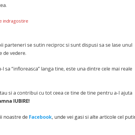
tea.
de indragostire
ii parteneri se sutin reciproc si sunt dispusi sa se lase unul
le de vedere.
u-l sa “infloreasca” langa tine, este una dintre cele mai reale
u si a contribui cu tot ceea ce tine de tine pentru a-l ajuta
amna IUBIRE!
nii noastre de
Facebook
, unde vei gasi si alte articole cel puti