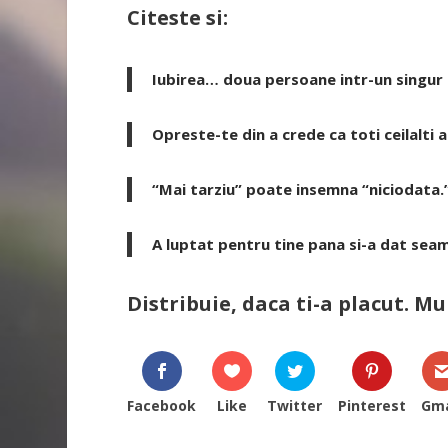
Citeste si:
Iubirea… doua persoane intr-un singur 
Opreste-te din a crede ca toti ceilalti a
“Mai tarziu” poate insemna “niciodata.
A luptat pentru tine pana si-a dat sea
Distribuie, daca ti-a placut. M
Facebook
Like
Twitter
Pinterest
Gma