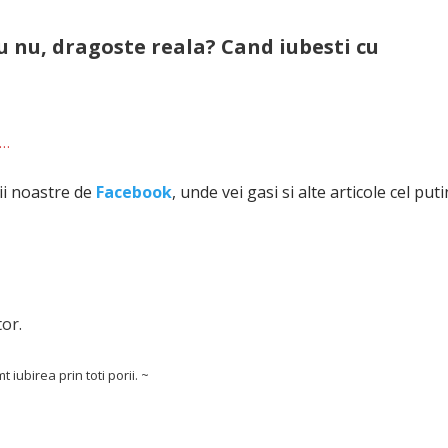
u nu, dragoste reala?
Cand iubesti cu
u…
nii noastre de
Facebook
, unde vei gasi si alte articole cel puti
tor.
iubirea prin toti porii. ~