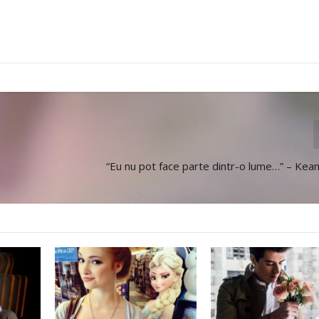
“Eu nu pot face parte dintr-o lume…” – Ke