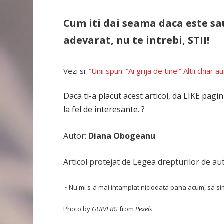
Cum iti dai seama daca este sa
adevarat, nu te intrebi, STII!
Vezi si:
“Unii spun: “Ai grija de tine!” Altii chiar a
Daca ti-a placut acest articol, da LIKE pagi
la fel de interesante. ?
Autor:
Diana Obogeanu
Articol protejat de Legea drepturilor de au
~ Nu mi s-a mai intamplat niciodata pana acum, sa simt 
Photo by
GUIVERG
from
Pexels