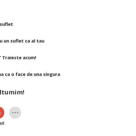
suflet
u un suflet ca al tau
” Traieste acum!
ma ca o face de una singura
ultumim!
il