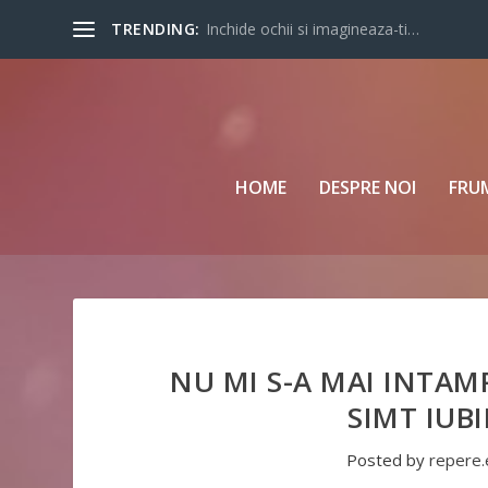
TRENDING:
Inchide ochii si imagineaza-ti…
HOME
DESPRE NOI
FRU
NU MI S-A MAI INTAM
SIMT IUBI
Posted by
repere.