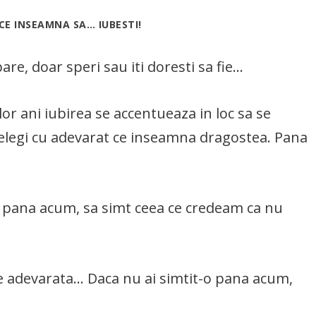
 CE INSEAMNA SA… IUBESTI!
are, doar speri sau iti doresti sa fie…
r ani iubirea se accentueaza in loc sa se
telegi cu adevarat ce inseamna dragostea. Pana
a pana acum, sa simt ceea ce credeam ca nu
bire adevarata… Daca nu ai simtit-o pana acum,