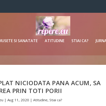
MUSETE SI SANATATE
ATITUDINE
STIAI CA?
JURNA
PLAT NICIODATA PANA ACUM, SA
REA PRIN TOTI PORII
eu
|
Aug 11, 2020
|
Atitudine
,
Stiai ca?