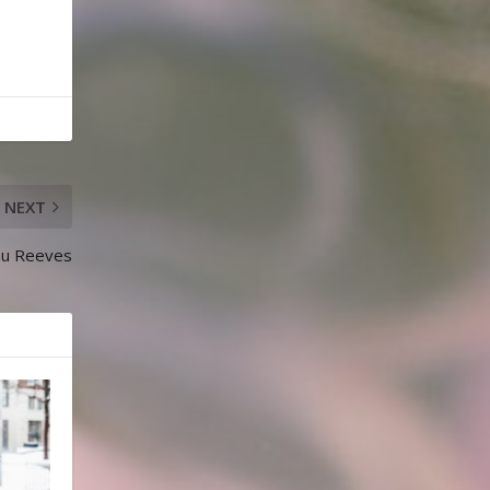
NEXT
anu Reeves