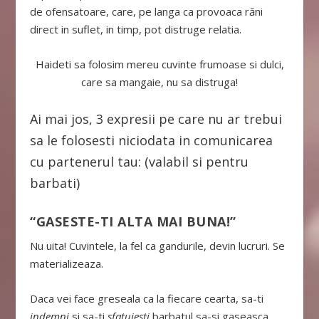
de ofensatoare, care, pe langa ca provoaca răni
direct in suflet, in timp, pot distruge relatia.
Haideti sa folosim mereu cuvinte frumoase si dulci,
care sa mangaie, nu sa distruga!
Ai mai jos, 3 expresii pe care nu ar trebui
sa le folosesti niciodata in comunicarea
cu partenerul tau: (valabil si pentru
barbati)
“GASESTE-TI ALTA MAI BUNA!”
Nu uita! Cuvintele, la fel ca gandurile, devin lucruri. Se
materializeaza.
Daca vei face greseala ca la fiecare cearta, sa-ti
indemni
si sa-ti
sfatuiesti
barbatul sa-si gaseasca