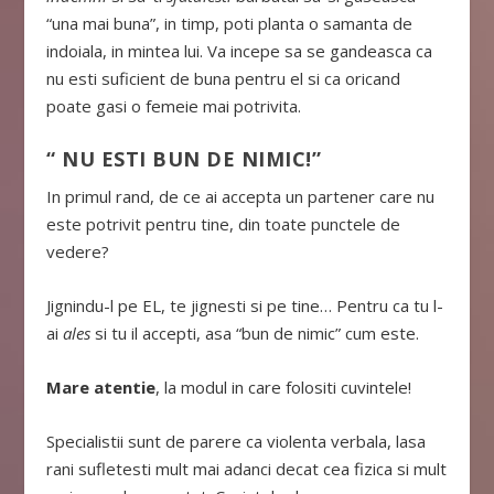
“una mai buna”, in timp, poti planta o samanta de
indoiala, in mintea lui. Va incepe sa se gandeasca ca
nu esti suficient de buna pentru el si ca oricand
poate gasi o femeie mai potrivita.
“ NU ESTI BUN DE NIMIC!”
In primul rand, de ce ai accepta un partener care nu
este potrivit pentru tine, din toate punctele de
vedere?
Jignindu-l pe EL, te jignesti si pe tine… Pentru ca tu l-
ai
ales
si tu il accepti, asa “bun de nimic” cum este.
Mare atentie
, la modul in care folositi cuvintele!
Specialistii sunt de parere ca violenta verbala, lasa
rani sufletesti mult mai adanci decat cea fizica si mult