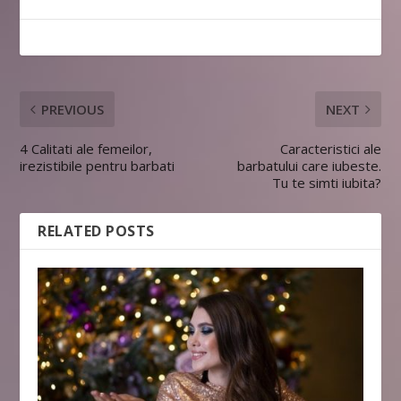
PREVIOUS
NEXT
4 Calitati ale femeilor,
Caracteristici ale
irezistibile pentru barbati
barbatului care iubeste.
Tu te simti iubita?
RELATED POSTS