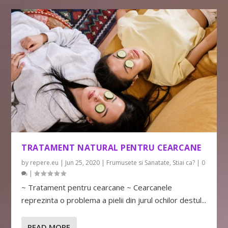
TRATAMENT NATURAL PENTRU CEARCANE
by
repere.eu
|
Jun 25, 2020
|
Frumusete si Sanatate
,
Stiai ca?
|
0
|
~ Tratament pentru cearcane ~ Cearcanele
reprezinta o problema a pielii din jurul ochilor destul...
READ MORE