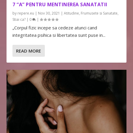
7 “A” PENTRU MENTINEREA SANATATII
by
repere.eu
|
Nov 30, 2021
|
Atitudine
,
Frumusete si Sanatate
,
Stiai ca?
|
0
|
„Corpul fizic incepe sa cedeze atunci cand
integritatea psihica si libertatea sunt puse in...
READ MORE