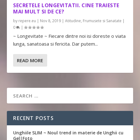
SECRETELE LONGEVITATII. CINE TRAIESTE
MAI MULT SI DE CE?
by
repere.eu
|
Nov 8, 2019
|
Atitudine
,
Frumusete si Sanatate
|
0
|
~ Longevitate ~ Fiecare dintre noi isi doreste o viata
lunga, sanatoasa si fericita. Dar putem...
READ MORE
RECENT POSTS
Unghiile SLIM ~ Noul trend in materie de Unghii cu
Gel|Foto