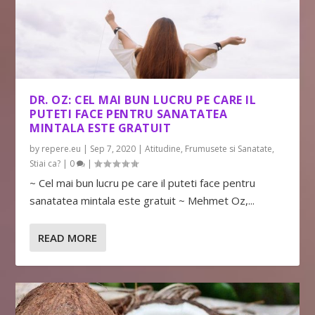
DR. OZ: CEL MAI BUN LUCRU PE CARE IL
PUTETI FACE PENTRU SANATATEA
MINTALA ESTE GRATUIT
by
repere.eu
|
Sep 7, 2020
|
Atitudine
,
Frumusete si Sanatate
,
Stiai ca?
|
0
|
~ Cel mai bun lucru pe care il puteti face pentru
sanatatea mintala este gratuit ~ Mehmet Oz,...
READ MORE