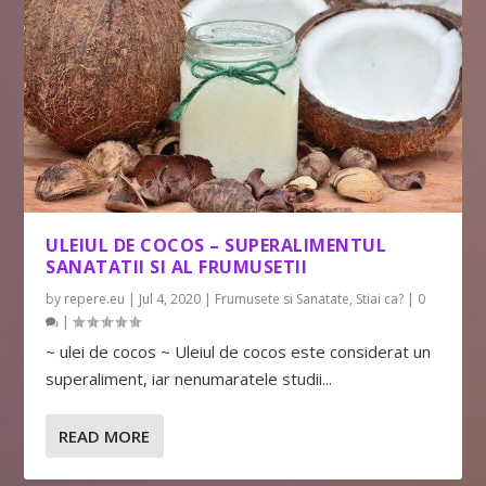
ULEIUL DE COCOS – SUPERALIMENTUL
SANATATII SI AL FRUMUSETII
by
repere.eu
|
Jul 4, 2020
|
Frumusete si Sanatate
,
Stiai ca?
|
0
|
~ ulei de cocos ~ Uleiul de cocos este considerat un
superaliment, iar nenumaratele studii...
READ MORE