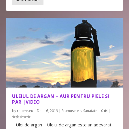
ULEIUL DE ARGAN – AUR PENTRU PIELE SI
PAR |VIDEO
by
repere.eu
|
Dec 16, 2019
|
Frumusete si Sanatate
|
0
|
~ Ulei de argan ~ Uleiul de argan este un adevarat