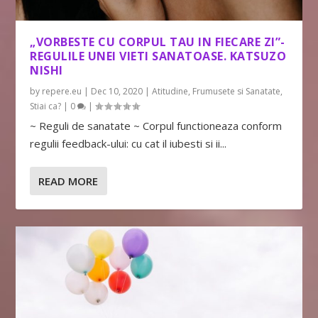
„VORBESTE CU CORPUL TAU IN FIECARE ZI”-
REGULILE UNEI VIETI SANATOASE. KATSUZO
NISHI
by
repere.eu
|
Dec 10, 2020
|
Atitudine
,
Frumusete si Sanatate
,
Stiai ca?
|
0
|
~ Reguli de sanatate ~ Corpul functioneaza conform
regulii feedback-ului: cu cat il iubesti si ii...
READ MORE