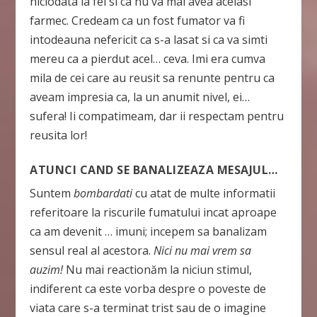
niciodata la fel si ca nu va mai avea acelasi
farmec. Credeam ca un fost fumator va fi
intodeauna nefericit ca s-a lasat si ca va simti
mereu ca a pierdut acel… ceva. Imi era cumva
mila de cei care au reusit sa renunte pentru ca
aveam impresia ca, la un anumit nivel, ei…
sufera! Ii compatimeam, dar ii respectam pentru
reusita lor!
ATUNCI CAND SE BANALIZEAZA MESAJUL…
Suntem
bombardati
cu atat de multe informatii
referitoare la riscurile fumatului incat aproape
ca am devenit … imuni; incepem sa banalizam
sensul real al acestora.
Nici nu mai vrem sa
auzim!
Nu mai reactionăm la niciun stimul,
indiferent ca este vorba despre o poveste de
viata care s-a terminat trist sau de o imagine