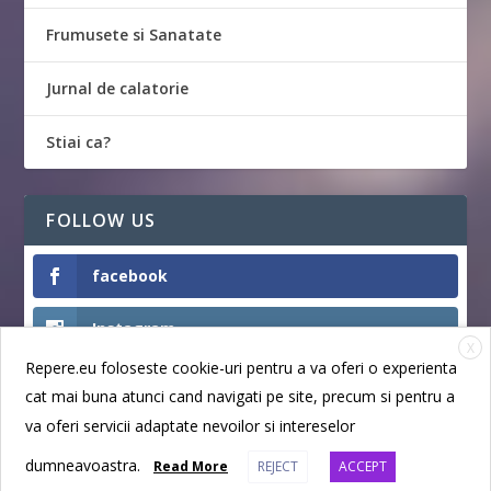
Frumusete si Sanatate
Jurnal de calatorie
Stiai ca?
FOLLOW US
facebook
Instagram
X
Repere.eu foloseste cookie-uri pentru a va oferi o experienta
Like
cat mai buna atunci cand navigati pe site, precum si pentru a
va oferi servicii adaptate nevoilor si intereselor
dumneavoastra.
Read More
REJECT
ACCEPT
Designed by
| Powered by
Elegant Themes
WordPress