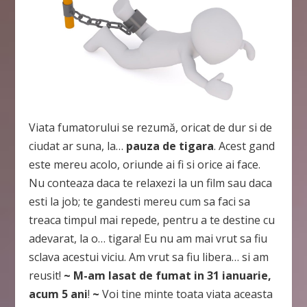
Viata fumatorului se rezumă, oricat de dur si de
ciudat ar suna, la…
pauza de tigara
. Acest gand
este mereu acolo, oriunde ai fi si orice ai face.
Nu conteaza daca te relaxezi la un film sau daca
esti la job; te gandesti mereu cum sa faci sa
treaca timpul mai repede, pentru a te destine cu
adevarat, la o… tigara! Eu nu am mai vrut sa fiu
sclava acestui viciu. Am vrut sa fiu libera… si am
reusit!
~ M-am lasat de fumat in 31 ianuarie,
acum 5 ani
!
~
Voi tine minte toata viata aceasta