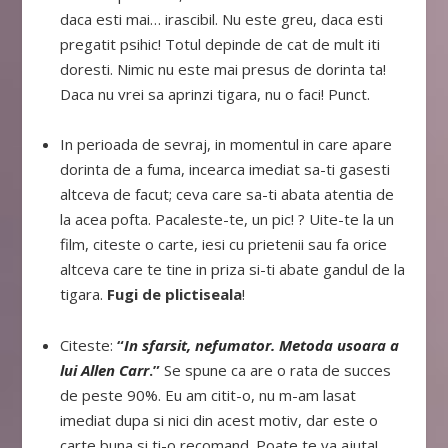
daca esti mai… irascibil. Nu este greu, daca esti
pregatit psihic! Totul depinde de cat de mult iti
doresti. Nimic nu este mai presus de dorinta ta!
Daca nu vrei sa aprinzi tigara, nu o faci! Punct.
In perioada de sevraj, in momentul in care apare
dorinta de a fuma, incearca imediat sa-ti gasesti
altceva de facut; ceva care sa-ti abata atentia de
la acea pofta. Pacaleste-te, un pic! ? Uite-te la un
film, citeste o carte, iesi cu prietenii sau fa orice
altceva care te tine in priza si-ti abate gandul de la
tigara.
Fugi de plictiseala
!
Citeste:
“
In sfarsit, nefumator. Metoda usoara a
lui Allen Carr
.”
Se spune ca are o rata de succes
de peste 90%. Eu am citit-o, nu m-am lasat
imediat dupa si nici din acest motiv, dar este o
carte buna si ti-o recomand. Poate te va ajuta!