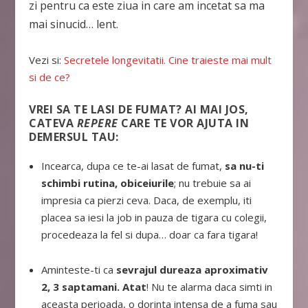
zi pentru ca este ziua in care am incetat sa ma
mai sinucid… lent.
Vezi si:
Secretele longevitatii. Cine traieste mai mult
si de ce?
VREI SA TE LASI DE FUMAT? AI MAI JOS,
CATEVA
REPERE
CARE TE VOR AJUTA IN
DEMERSUL TAU:
Incearca, dupa ce te-ai lasat de fumat,
sa nu-ti
schimbi rutina, obiceiurile
; nu trebuie sa ai
impresia ca pierzi ceva. Daca, de exemplu, iti
placea sa iesi la job in pauza de tigara cu colegii,
procedeaza la fel si dupa… doar ca fara tigara!
Aminteste-ti ca
sevrajul dureaza aproximativ
2, 3 saptamani. Atat
! Nu te alarma daca simti in
aceasta perioada, o dorinta intensa de a fuma sau