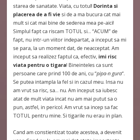
starea de sanatate. Viata, cu totul!
Dorinta si
placerea
de a fi vie
si de a ma bucura cat mai
mult si cat mai bine de sederea mea pe-aici!
Simplul fapt ca riscam TOTUL si… “ACUM” de
fapt, nu intr-un viitor indepartat, a inceput sa mi
se para, la un moment dat, de neacceptat. Am
inceput sa realizez faptul ca, efectiv,
imi risc
viata pentru o tigara
! Bineinteles ca sunt
persoane care prind 100 de ani, cu “
pipa-n gura
“.
Se putea intampla la fel si in cazul meu. Insa nu
am vrut sa risc, sa… nu. Am inceput sa iubesc
atat de mult viata incat nu am mai putut sa o
pun, astfel, in pericol. Am vrut sa incep sa fac
TOTUL pentru mine. Si tigarile nu erau in plan.
Cand am constientizat toate acestea, a devenit