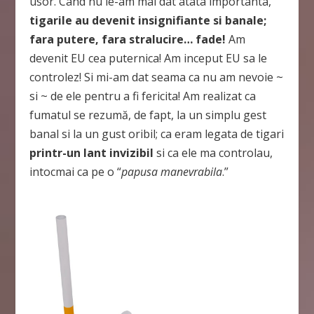
usor. Cand nu le-am mai dat atata importanta,
tigarile au devenit insignifiante si banale;
fara putere, fara stralucire… fade!
Am
devenit EU cea puternica! Am inceput EU sa le
controlez! Si mi-am dat seama ca nu am nevoie ~
si ~ de ele pentru a fi fericita! Am realizat ca
fumatul se rezumă, de fapt, la un simplu gest
banal si la un gust oribil; ca eram legata de tigari
printr-un lant invizibil
si ca ele ma controlau,
intocmai ca pe o “
papusa
manevrabila
.”