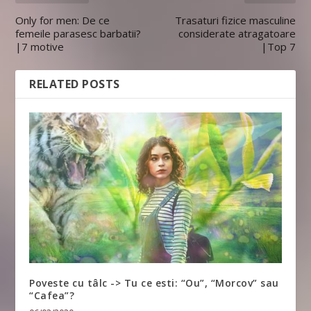
Only for men: De ce
Trasaturi fizice masculine
femeile parasesc barbatii?
considerate atragatoare
|7 motive
|Top 7
RELATED POSTS
Poveste cu tâlc -> Tu ce esti: “Ou”, “Morcov” sau
“Cafea”?