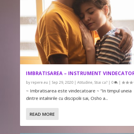
IMBRATISAREA – INSTRUMENT VINDECATO
by
repere.eu
|
Sep 29, 2020
|
Atitudine
,
Stiai ca?
|
0
|
~ Imbratisarea este vindecatoare ~ “In timpul uneia
dintre intalnirile cu discipolii sai, Osho a...
READ MORE