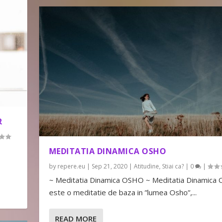
R
MEDITATIA DINAMICA OSHO
by
repere.eu
|
Sep 21, 2020
|
Atitudine
,
Stiai ca?
|
0
|
~ Meditatia Dinamica OSHO ~ Meditatia Dinamica
este o meditatie de baza in ”lumea Osho”,...
READ MORE