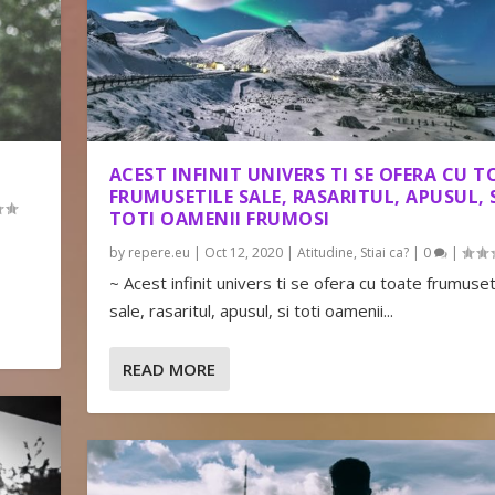
ACEST INFINIT UNIVERS TI SE OFERA CU 
FRUMUSETILE SALE, RASARITUL, APUSUL, 
TOTI OAMENII FRUMOSI
by
repere.eu
|
Oct 12, 2020
|
Atitudine
,
Stiai ca?
|
0
|
~ Acest infinit univers ti se ofera cu toate frumuset
sale, rasaritul, apusul, si toti oamenii...
READ MORE