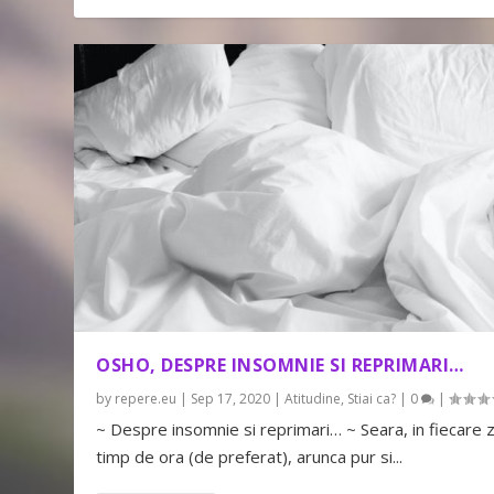
OSHO, DESPRE INSOMNIE SI REPRIMARI…
by
repere.eu
|
Sep 17, 2020
|
Atitudine
,
Stiai ca?
|
0
|
~ Despre insomnie si reprimari… ~ Seara, in fiecare z
timp de ora (de preferat), arunca pur si...