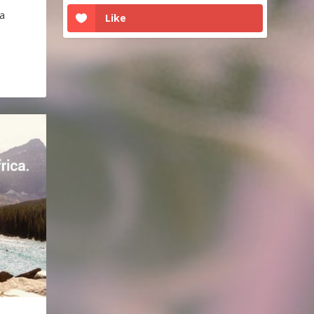
a
Like