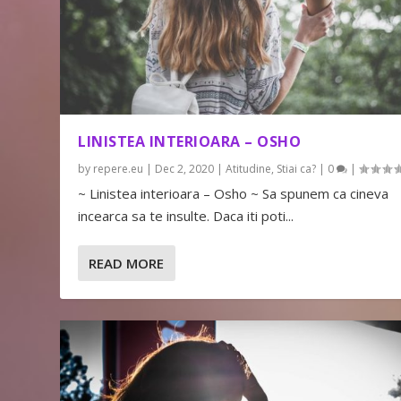
LINISTEA INTERIOARA – OSHO
by
repere.eu
|
Dec 2, 2020
|
Atitudine
,
Stiai ca?
|
0
|
~ Linistea interioara – Osho ~ Sa spunem ca cineva
incearca sa te insulte. Daca iti poti...
READ MORE