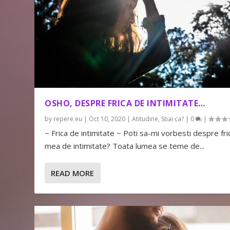
OSHO, DESPRE FRICA DE INTIMITATE…
by
repere.eu
|
Oct 10, 2020
|
Atitudine
,
Stiai ca?
|
0
|
~ Frica de intimitate ~ Poti sa-mi vorbesti despre fri
mea de intimitate? Toata lumea se teme de...
READ MORE