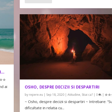
N…
nd ai
OSHO, DESPRE DECIZII SI DESPARTIRI
by
repere.eu
|
Sep 18, 2020
|
Atitudine
,
Stiai ca?
|
0
|
~ Osho, despre decizii si despartiri ~ Intrebare: “Su
dificultate in relatia cu...