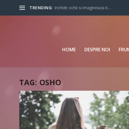
TRENDING:
Inchide ochii si imagineaza-ti…
HOME
DESPRE NOI
FRU
TAG:
OSHO