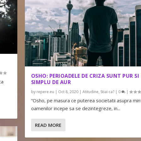
OSHO: PERIOADELE DE CRIZA SUNT PUR SI
ca
SIMPLU DE AUR
by
repere.eu
|
Oct 8, 2020
|
Atitudine
,
Stiai ca?
|
0
|
“Osho, pe masura ce puterea societatii asupra mint
oamenilor incepe sa se dezintegreze, in...
READ MORE