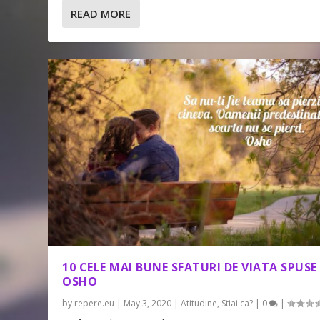
READ MORE
10 CELE MAI BUNE SFATURI DE VIATA SPUSE
OSHO
by
repere.eu
|
May 3, 2020
|
Atitudine
,
Stiai ca?
|
0
|