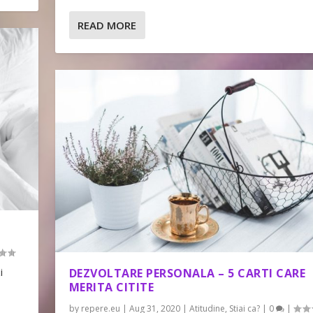
READ MORE
i
DEZVOLTARE PERSONALA – 5 CARTI CARE
MERITA CITITE
by
repere.eu
|
Aug 31, 2020
|
Atitudine
,
Stiai ca?
|
0
|