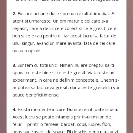
2.
Fiecare actiune duce spre un rezultat imediat. Fii
atent si urmareste. Un om matur e cel care s-a
regasit, care a decis ce e corect si ce e gresit, ce e
bun si ce e rau pentru el. Iar acest lucru l-a facut de
unul singur, avand un mare avantaj fata de cei care
nu au o opinie.
3.
Suntem cu totii unici. Nimeni nu are dreptul sa-ti
spuna ce este bine si ce este gresit. Viata este un
experiment, in care ne definim conceptele. Uneori s-
ar putea sa faci ceva gresit, dar aceste greseli iti vor
aduce beneficii imense.
4.
Exista momente in care Dumnezeu iti bate la usa.
Acest lucru se poate intampla printr-un milion de
feluri – printr-o femeie, barbat, copil, iubire, flori,
apus sau rasarit de soare. Fii deschis pentru a-l auzi.