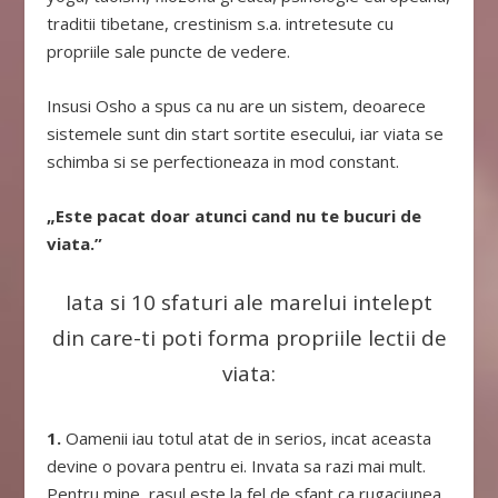
traditii tibetane, crestinism s.a. intretesute cu
propriile sale puncte de vedere.
Insusi Osho a spus ca nu are un sistem, deoarece
sistemele sunt din start sortite esecului, iar viata se
schimba si se perfectioneaza in mod constant.
„Este pacat doar atunci cand nu te bucuri de
viata.”
Iata si 10 sfaturi ale marelui intelept
din care-ti poti forma propriile lectii de
viata:
1.
Oamenii iau totul atat de in serios, incat aceasta
devine o povara pentru ei. Invata sa razi mai mult.
Pentru mine, rasul este la fel de sfant ca rugaciunea.