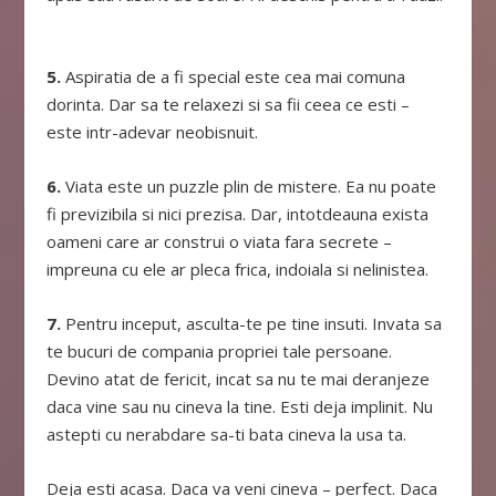
5.
Aspiratia de a fi special este cea mai comuna
dorinta. Dar sa te relaxezi si sa fii ceea ce esti –
este intr-adevar neobisnuit.
6.
Viata este un puzzle plin de mistere. Ea nu poate
fi previzibila si nici prezisa. Dar, intotdeauna exista
oameni care ar construi o viata fara secrete –
impreuna cu ele ar pleca frica, indoiala si nelinistea.
7.
Pentru inceput, asculta-te pe tine insuti. Invata sa
te bucuri de compania propriei tale persoane.
Devino atat de fericit, incat sa nu te mai deranjeze
daca vine sau nu cineva la tine. Esti deja implinit. Nu
astepti cu nerabdare sa-ti bata cineva la usa ta.
Deja esti acasa. Daca va veni cineva – perfect. Daca