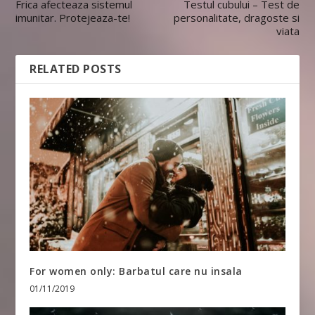
Frica afecteaza sistemul
Testul cubului – Test de
imunitar. Protejeaza-te!
personalitate, dragoste si
viata
RELATED POSTS
For women only: Barbatul care nu insala
01/11/2019