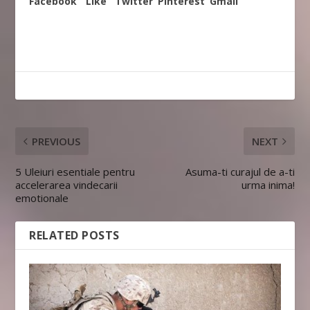
Facebook
Like
Twitter
Pinterest
Gmail
PREVIOUS
NEXT
5 Uleiuri esentiale pentru
Asuma-ti curajul de a-ti
accelerarea vindecarii
urma inima!
emotionale
RELATED POSTS