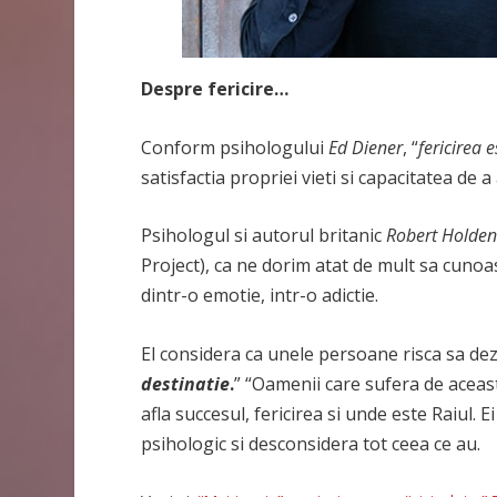
Despre fericire…
Conform psihologului
Ed Diener
, “
fericirea 
satisfactia propriei vieti si capacitatea de 
Psihologul si autorul britanic
Robert Holde
Project), ca ne dorim atat de mult sa cunoa
dintr-o emotie, intr-o adictie.
El considera ca unele persoane risca sa d
destinatie
.
” “Oamenii care sufera de aceast
afla succesul, fericirea si unde este Raiul. E
psihologic si desconsidera tot ceea ce au.