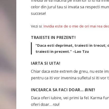
Invidia te va macina pe interior si iti va inn
celor din jurul tau si invata sa respecti mun
succese!
Vezi si:
Invidia este de o mie de ori mai rea d
TRAIESTE IN PREZENT!
“Daca esti deprimat, traiesti in trecut; da
traiesti in prezent.” –Lao Tzu
IARTA SI UITA!
Chiar daca este extrem de greu, nu este impo
pentru ca iti vor invenina sufletul si iti vor
INCEARCA SA FACI DOAR…
BINE
!
Daca oferi iubire, vei primi la fel. Karma
oferi doar…
rau
!