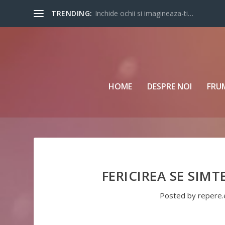
TRENDING:
Inchide ochii si imagineaza-ti…
HOME
DESPRE NOI
FRU
FERICIREA SE SIMTE
Posted by
repere.