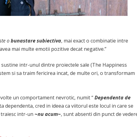
este o
bunastare subiectiva
, mai exact o combinatie intre
a avea mai multe emotii pozitive decat negative.”
n
sustine intr-unul dintre proiectele sale (The Happiness
stem si sa traim fericirea incat, de multe ori, o transformam
ezvolte un comportament nevrotic, numit “
Dependenta de
a dependenta, cred in ideea ca viitorul este locul in care se
i traiesc intr-un
~
nu acum
~
, sunt absenti din punct de veder