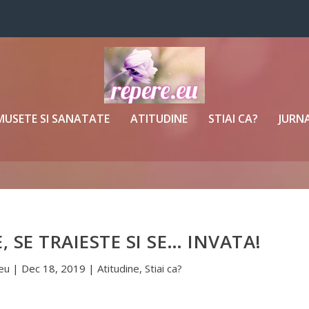
MUSETE SI SANATATE
ATITUDINE
STIAI CA?
JURNA
, SE TRAIESTE SI SE… INVATA!
eu
|
Dec 18, 2019
|
Atitudine
,
Stiai ca?