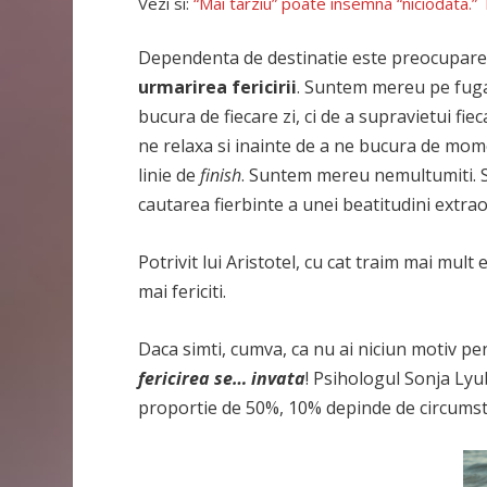
Vezi si:
“Mai tarziu” poate insemna “niciodata.”
Dependenta de destinatie este preocuparea c
urmarirea fericirii
. Suntem mereu pe fuga,
bucura de fiecare zi, ci de a supravietui fieca
ne relaxa si inainte de a ne bucura de mom
linie de
finish
. Suntem mereu nemultumiti. 
cautarea fierbinte a unei beatitudini extr
Potrivit lui Aristotel, cu cat traim mai mu
mai fericiti.
Daca simti, cumva, ca nu ai niciun motiv pen
fericirea se… invata
! Psihologul Sonja Lyu
proportie de 50%, 10% depinde de circumstan