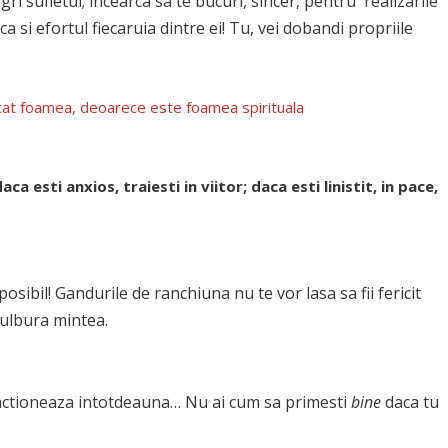
egri sufletul; incearca sa te bucuri, sincer, pentru realizarile
ca si efortul fiecaruia dintre ei! Tu, vei dobandi propriile
ecat foamea, deoarece este foamea spirituala
ca esti anxios, traiesti in viitor; daca esti linistit, in pace,
sibil! Gandurile de ranchiuna nu te vor lasa sa fii fericit
 tulbura mintea.
 functioneaza intotdeauna… Nu ai cum sa primesti
bine
daca tu