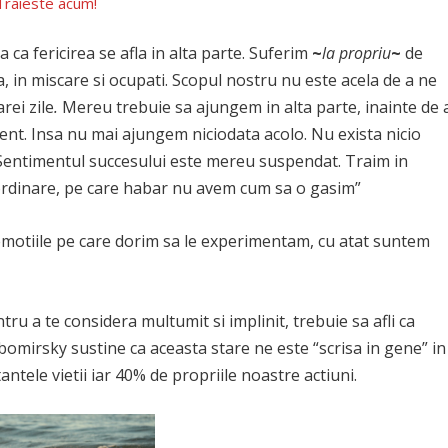
 Traieste acum!
a fericirea se afla in alta parte. Suferim
~
la propriu
~
de
 in miscare si ocupati. Scopul nostru nu este acela de a ne
rei zile
.
Mereu trebuie sa ajungem in alta parte, inainte de 
ent. Insa nu mai ajungem niciodata acolo. Nu exista nicio
Sentimentul succesului este mereu suspendat. Traim in
aordinare, pe care habar nu avem cum sa o gasim”
lt emotiile pe care dorim sa le experimentam, cu atat suntem
tru a te considera multumit si implinit, trebuie sa afli ca
bomirsky sustine ca aceasta stare ne este “scrisa in gene” in
tele vietii iar 40% de propriile noastre actiuni.