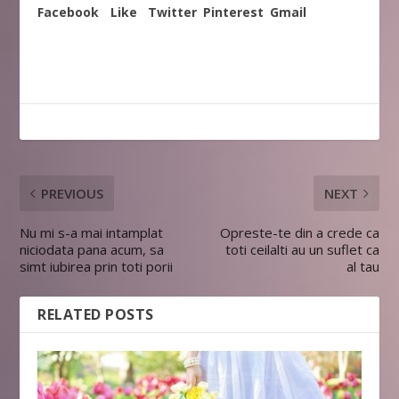
Facebook
Like
Twitter
Pinterest
Gmail
PREVIOUS
NEXT
Nu mi s-a mai intamplat
Opreste-te din a crede ca
niciodata pana acum, sa
toti ceilalti au un suflet ca
simt iubirea prin toti porii
al tau
RELATED POSTS