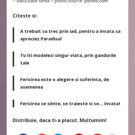
~ viata bate filmul ~ photo source:
pexels.com
Citeste si:
A trebuit sa trec prin iad, pentru a invata sa
apreciez Paradisul
Tu iti modelezi singur viata, prin gandurile
tale
Fericirea este o alegere si suferinta, de
asemenea
Fericirea se simte, se traieste si se… invata!
Distribuie, daca ti-a placut. Multumim!