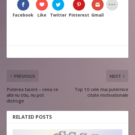
Facebook
Like
Twitter
Pinterest
Gmail
PREVIOUS
NEXT
Puterea tacerii – ceea ce
Top 10 cele mai puternice
altii nu stiu, nu pot
citate motivationale
distruge
RELATED POSTS