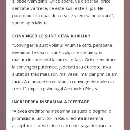
si observam zilnic. Orice apare, va disparea, orice
senzatie va trece, ce este sus, este si jos. Ne
putem bucura doar de ceea ce vrem sa ne bucure”,
spune specialistul.
CONVINGERILE SUNT CEVA AUXILIAR
“Convingerile sunt volanul. Anumite carti, persoane,
evenimente sau cursuri/scoli, ni le slefuiesc in
masura in care noi ii lasam sa o faca. Orice renuntare
la convingeri puternice, judecati sau etichete, m-a
ajutat sa trec mai usor, mai vesel, mai clar prin ce am
facut. Am nevoie sa nu stau in convingerile mele din
trecut”, explica psihologul Alexandru Pleșea.
INCREDEREA INSEAMNA ACCEPTARE
“A avea credinta nu inseamna sa sustii o dogma, o
promisiune, un viitor in Rai. Credinta inseamna
acceptare si deschidere catre intreaga derulare a