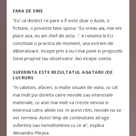
FARA DE SINE
“Eu”-ul distinct ce pare a fi este doar o iluzie, o
fictiune, o poveste bine spusa. “Eu vreau aia, mie imi
place asa, eu am chef de asta…”. A renunta la EU
constituie o practica de moment, una extrem de
eliberatoare. Incepe prin a nu-l mai pune in propozitii.
Devii propriul tau observator. Aici incepe vointa.
SUFERINTA ESTE REZULTATUL AGATARII (DE
LUCRURI)
“In calatorii, afaceri, si multe situatii de viata, cu cat
mai mult pui dorinta catre nevoile sau interesele
materiale, cu atat mai mult va creste nevoia si
interesul catre altele noi. In acest ritm, nevoile nu se
vor termina. Acest timp de continuitate atrage
suferinta sau nemultumirea cu ce ai”, explica
Alexandru Pleșea.