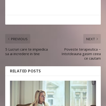
PREVIOUS
NEXT
5 Lucruri care te impiedica
Poveste terapeutica ~
sa ai incredere in tine
Intotdeauna gasim ceea
ce cautam
RELATED POSTS