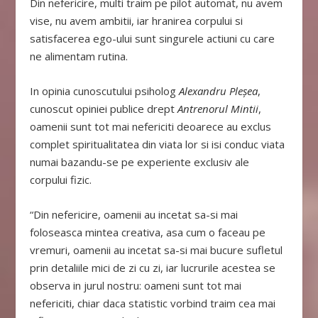
Din nefericire, multi traim pe pilot automat, nu avem
vise, nu avem ambitii, iar hranirea corpului si
satisfacerea ego-ului sunt singurele actiuni cu care
ne alimentam rutina.
In opinia cunoscutului psiholog
Alexandru Pleșea
,
cunoscut opiniei publice drept
Antrenorul Mintii
,
oamenii sunt tot mai nefericiti deoarece au exclus
complet spiritualitatea din viata lor si isi conduc viata
numai bazandu-se pe experiente exclusiv ale
corpului fizic.
“Din nefericire, oamenii au incetat sa-si mai
foloseasca mintea creativa, asa cum o faceau pe
vremuri, oamenii au incetat sa-si mai bucure sufletul
prin detaliile mici de zi cu zi, iar lucrurile acestea se
observa in jurul nostru: oameni sunt tot mai
nefericiti, chiar daca statistic vorbind traim cea mai