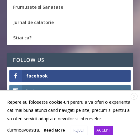
Frumusete si Sanatate
Jurnal de calatorie
Stiai ca?
FOLLOW US
facebook
Instagram
X
Repere.eu foloseste cookie-uri pentru a va oferi o experienta
Like
cat mai buna atunci cand navigati pe site, precum si pentru a
va oferi servicii adaptate nevoilor si intereselor
dumneavoastra.
Read More
REJECT
ACCEPT
Designed by
| Powered by
Elegant Themes
WordPress