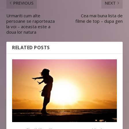
PREVIOUS
NEXT
Urmariti cum alte
Cea mai buna lista de
persoane se raporteaza
filme de top – dupa gen
la voi – aceasta este a
doua lor natura
RELATED POSTS