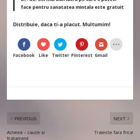
face pentru sanatatea mintala este gratuit
Distribuie, daca ti-a placut. Multumim!
Facebook
Like
Twitter
Pinterest
Gmail
PREVIOUS
NEXT
Acneea – cauze si
Traieste fara frica!
tratament