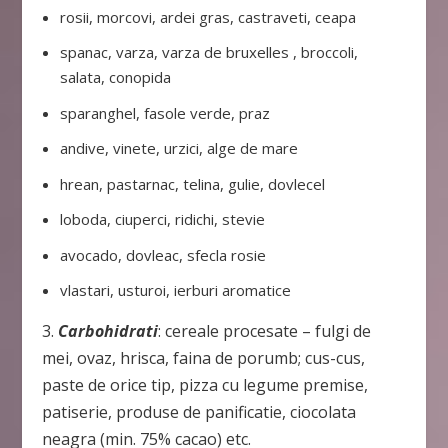
rosii, morcovi, ardei gras, castraveti, ceapa
spanac, varza, varza de bruxelles , broccoli,
salata, conopida
sparanghel, fasole verde, praz
andive, vinete, urzici, alge de mare
hrean, pastarnac, telina, gulie, dovlecel
loboda, ciuperci, ridichi, stevie
avocado, dovleac, sfecla rosie
vlastari, usturoi, ierburi aromatice
3.
Carbohidrati
: cereale procesate – fulgi de
mei, ovaz, hrisca, faina de porumb; cus-cus,
paste de orice tip, pizza cu legume premise,
patiserie, produse de panificatie, ciocolata
neagra (min. 75% cacao) etc.