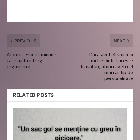
PREVIOUS
NEXT
Aronia – Fructul minune
Daca aveti 4 sau mai
care ajuta intreg
multe dintre aceste
organismul
trasaturi, atunci aveti cel
mai rar tip de
personalitate
RELATED POSTS