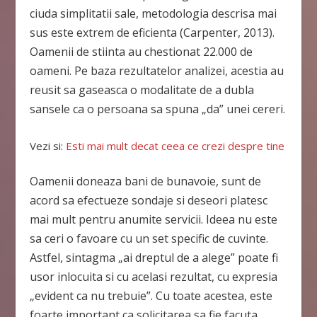
ciuda simplitatii sale, metodologia descrisa mai
sus este extrem de eficienta (Carpenter, 2013).
Oamenii de stiinta au chestionat 22.000 de
oameni. Pe baza rezultatelor analizei, acestia au
reusit sa gaseasca o modalitate de a dubla
sansele ca o persoana sa spuna „da” unei cereri.
Vezi si:
Esti mai mult decat ceea ce crezi despre tine
Oamenii doneaza bani de bunavoie, sunt de
acord sa efectueze sondaje si deseori platesc
mai mult pentru anumite servicii. Ideea nu este
sa ceri o favoare cu un set specific de cuvinte.
Astfel, sintagma „ai dreptul de a alege” poate fi
usor inlocuita si cu acelasi rezultat, cu expresia
„evident ca nu trebuie”. Cu toate acestea, este
foarte important ca solicitarea sa fie facuta