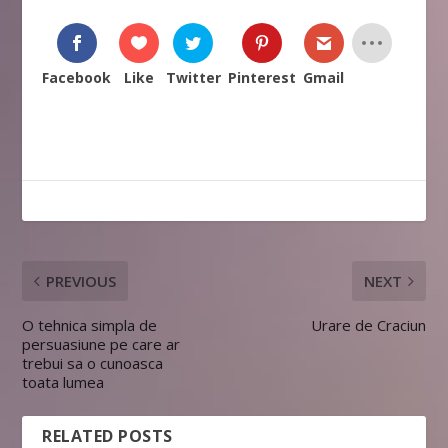
Facebook
Like
Twitter
Pinterest
Gmail
PREVIOUS
NEXT
O tehnica simpla de
Urare de Craciun
persuasiune pe care ar
trebui sa o cunoasca
toata lumea
RELATED POSTS