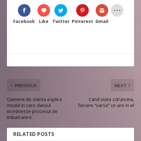
Facebook
Like
Twitter
Pinterest
Gmail
PREVIOUS
NEXT
Oamenii de stiinta explica
Cand viata zdruncina,
modul in care dansul
fiecare “varsa” ce are in el
incetineste procesul de
imbatranire
RELATED POSTS