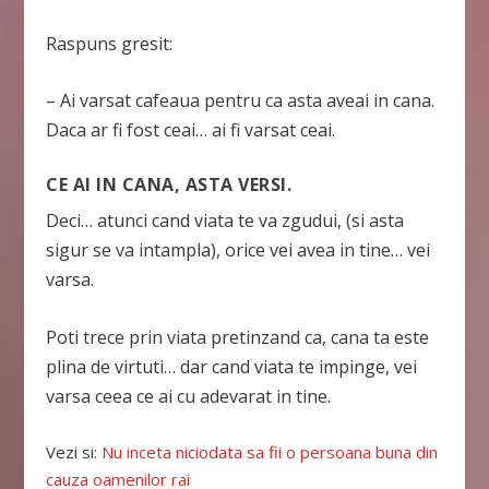
Raspuns gresit:
– Ai varsat cafeaua pentru ca asta aveai in cana.
Daca ar fi fost ceai… ai fi varsat ceai.
CE AI IN CANA, ASTA VERSI.
Deci… atunci cand viata te va zgudui, (si asta
sigur se va intampla), orice vei avea in tine… vei
varsa.
Poti trece prin viata pretinzand ca, cana ta este
plina de virtuti… dar cand viata te impinge, vei
varsa ceea ce ai cu adevarat in tine.
Vezi si:
Nu inceta niciodata sa fii o persoana buna din
cauza oamenilor rai