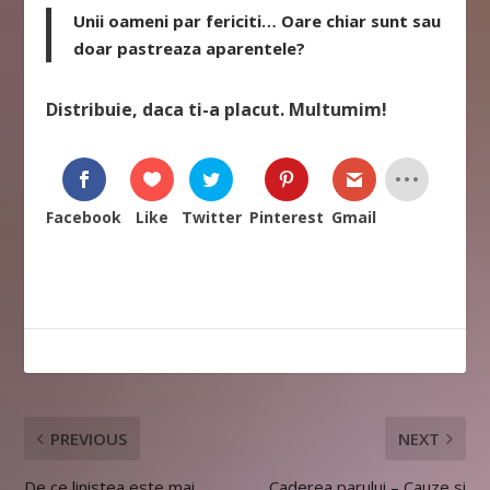
Unii oameni par fericiti… Oare chiar sunt sau
doar pastreaza aparentele?
Distribuie, daca ti-a placut. Multumim!
Facebook
Like
Twitter
Pinterest
Gmail
PREVIOUS
NEXT
De ce linistea este mai
Caderea parului – Cauze si