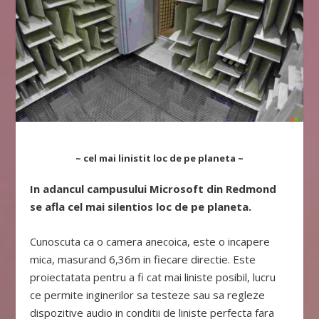
~ cel mai linistit loc de pe planeta ~
I
n ad
a
ncul campusului Microsoft din Redmond
se afl
a
cel mai silen
t
ios loc de pe planet
a
.
Cunoscuta ca o camera anecoica, este o incapere
mica, masurand 6,36m in fiecare directie. Este
proiectatata pentru a fi cat mai liniste posibil, lucru
ce permite inginerilor sa testeze sau sa regleze
dispozitive audio in conditii de liniste perfecta fara