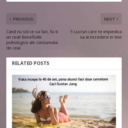
PREVIOUS
NEXT
Cand nu stii ce sa faci, fa-ti
5 Lucruri care te impiedica
un ceai! Beneficiile
sa ai incredere in tine
psihologice ale consumului
de ceai
RELATED POSTS