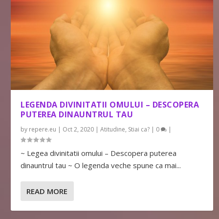
LEGENDA DIVINITATII OMULUI – DESCOPERA
PUTEREA DINAUNTRUL TAU
by
repere.eu
|
Oct 2, 2020
|
Atitudine
,
Stiai ca?
|
0
|
~ Legea divinitatii omului – Descopera puterea
dinauntrul tau ~ O legenda veche spune ca mai...
READ MORE