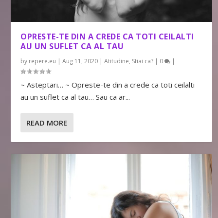
OPRESTE-TE DIN A CREDE CA TOTI CEILALTI
AU UN SUFLET CA AL TAU
by
repere.eu
|
Aug 11, 2020
|
Atitudine
,
Stiai ca?
|
0
|
~ Asteptari… ~ Opreste-te din a crede ca toti ceilalti
au un suflet ca al tau… Sau ca ar...
READ MORE