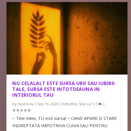
NU CELALALT ESTE SURSA URII SAU IUBIRII
TALE, SURSA ESTE INTOTDEAUNA IN
INTERIORUL TAU
by
repere.eu
|
Sep 16, 2020
|
Atitudine
,
Stiai ca?
|
0
|
~ Tine mine, TU esti sursa! ~ CAND APARE O STARE
INDREPTATA IMPOTRIVA CUIVA SAU PENTRU