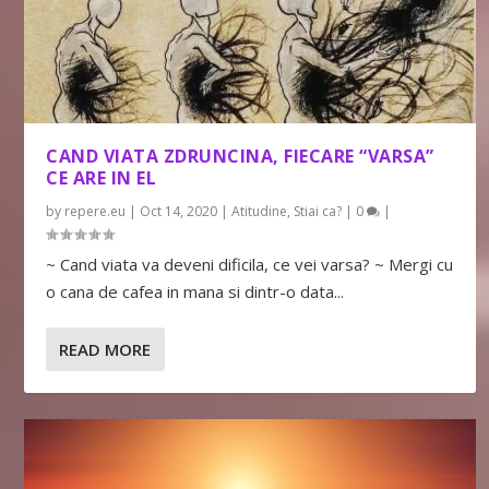
CAND VIATA ZDRUNCINA, FIECARE “VARSA”
CE ARE IN EL
by
repere.eu
|
Oct 14, 2020
|
Atitudine
,
Stiai ca?
|
0
|
~ Cand viata va deveni dificila, ce vei varsa? ~ Mergi cu
o cana de cafea in mana si dintr-o data...
READ MORE