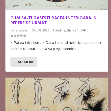
CUM SA-TI GASESTI PACEA INTERIOARA. 6
REPERE DE URMAT
by
repere.eu
|
Oct 18, 2020
|
Atitudine
,
Stiai ca?
|
0
|
~ Pacea interioara ~ Daca te simti nefericit si nu stii ce
anume te poate ajuta sa (re)dobandesti...
READ MORE