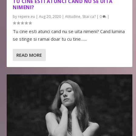
TU CINE ESTI ATUNCI CAND NU SE UITA
NIMENI?
by
repere.eu
|
Aug 20, 2020
|
Atitudine
,
Stiai ca?
|
0
|
Tu cine esti atunci cand nu se uita nimeni? Cand lumina
se stinge si ramai doar tu cu tine…...
READ MORE