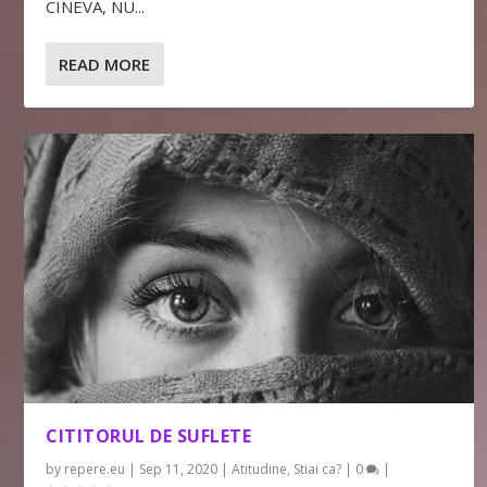
CINEVA, NU...
READ MORE
CITITORUL DE SUFLETE
by
repere.eu
|
Sep 11, 2020
|
Atitudine
,
Stiai ca?
|
0
|