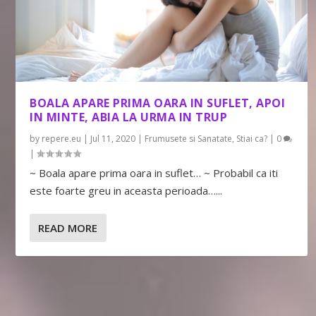
BOALA APARE PRIMA OARA IN SUFLET, APOI
IN MINTE, ABIA LA URMA IN TRUP
by
repere.eu
|
Jul 11, 2020
|
Frumusete si Sanatate
,
Stiai ca?
|
0
|
~ Boala apare prima oara in suflet… ~ Probabil ca iti
este foarte greu in aceasta perioada…...
READ MORE