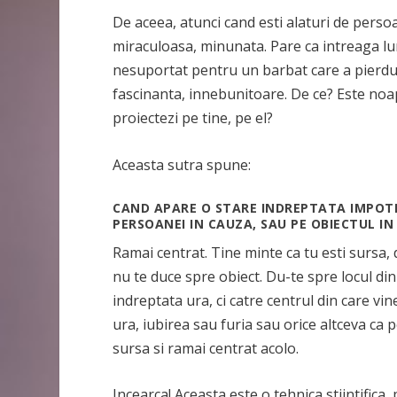
De aceea, atunci cand esti alaturi de pers
miraculoasa, minunata. Pare ca intreaga lum
nesuportat pentru un barbat care a pierdut
fascinanta, innebunitoare. De ce? Este noap
proiectezi pe tine, pe el?
Aceasta sutra spune:
CAND APARE O STARE INDREPTATA IMPOTR
PERSOANEI IN CAUZA,
SAU PE OBIECTUL IN
Ramai centrat. Tine minte ca tu esti sursa, 
nu te duce spre obiect. Du-te spre locul di
indreptata ura, ci catre centrul din care vin
ura, iubirea sau furia sau orice altceva ca p
sursa si ramai centrat acolo.
Incearca! Aceasta este o tehnica stiintifica,