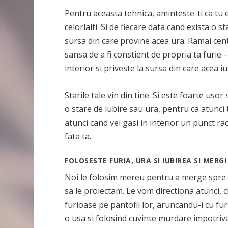
Pentru aceasta tehnica, aminteste-ti ca tu e
celorlalti. Si de fiecare data cand exista o s
sursa din care provine acea ura. Ramai centr
sansa de a fi constient de propria ta furie –
interior si priveste la sursa din care acea iu
Starile tale vin din tine. Si este foarte uso
o stare de iubire sau ura, pentru ca atunci to
atunci cand vei gasi in interior un punct ra
fata ta.
FOLOSESTE FURIA, URA SI IUBIREA SI MERGI
Noi le folosim mereu pentru a merge spre c
sa le proiectam. Le vom directiona atunci, 
furioase pe pantofii lor, aruncandu-i cu f
o usa si folosind cuvinte murdare impotriva 