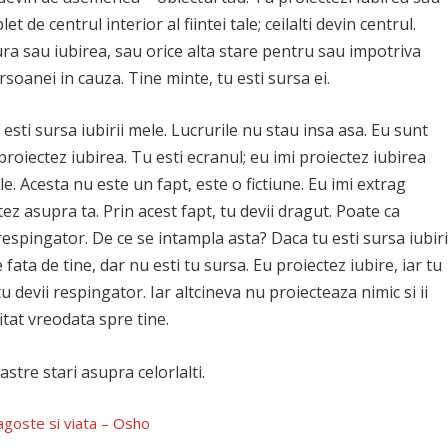
 de centrul interior al fiintei tale; ceilalti devin centrul.
ra sau iubirea, sau orice alta stare pentru sau impotriva
soanei in cauza. Tine minte, tu esti sursa ei.
esti sursa iubirii mele. Lucrurile nu stau insa asa. Eu sunt
proiectez iubirea. Tu esti ecranul; eu imi proiectez iubirea
le. Acesta nu este un fapt, este o fictiune. Eu imi extrag
tez asupra ta. Prin acest fapt, tu devii dragut. Poate ca
respingator. De ce se intampla asta? Daca tu esti sursa iubiri
fata de tine, dar nu esti tu sursa. Eu proiectez iubire, iar tu
tu devii respingator. Iar altcineva nu proiecteaza nimic si ii
itat vreodata spre tine.
stre stari asupra celorlalti.
agoste si viata – Osho