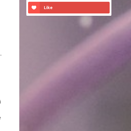
Like
-
i
e