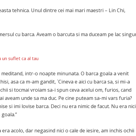
asta tehnica. Unul dintre cei mai mari maestri – Lin Chi,
mersul cu barca. Aveam o barcuta si ma duceam pe lac singur
 un suflet ca al tau
i, meditand, intr-o noapte minunata. O barca goala a venit
chisi, asa ca m-am gandit, `Cineva e aici cu barca sa, si mi-a
ochii si tocmai vroiam sa-i spun ceva acelui om, furios, cand
mai aveam unde sa ma duc. Pe cine puteam sa-mi vars furia?
ise si imi lovise barca. Deci nu era nimic de facut. Nu era nici
 goala.”
a era acolo, dar negasind nici o cale de iesire, am inchis ochii