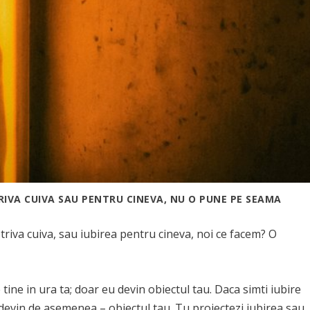
IVA CUIVA SAU PENTRU CINEVA, NU O PUNE PE SEAMA
riva cuiva, sau iubirea pentru cineva, noi ce facem? O
 tine in ura ta; doar eu devin obiectul tau. Daca simti iubire
eu devin de asemenea – obiectul tau. Tu proiectezi iubirea sau