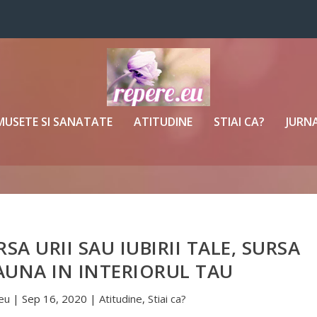
MUSETE SI SANATATE
ATITUDINE
STIAI CA?
JURNA
SA URII SAU IUBIRII TALE, SURSA
AUNA IN INTERIORUL TAU
eu
|
Sep 16, 2020
|
Atitudine
,
Stiai ca?