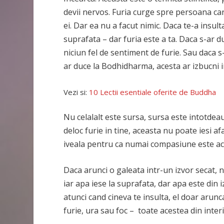
devii nervos. Furia curge spre persoana car
ei. Dar ea nu a facut nimic. Daca te-a insulta
suprafata – dar furia este a ta. Daca s-ar du
niciun fel de sentiment de furie. Sau daca s-
ar duce la Bodhidharma, acesta ar izbucni i
Vezi si:
10 Lectii esentiale oferite de Buddha
Nu celalalt este sursa, sursa este intotdeau
deloc furie in tine, aceasta nu poate iesi 
iveala pentru ca numai compasiune este acol
Daca arunci o galeata intr-un izvor secat, n
iar apa iese la suprafata, dar apa este din i
atunci cand cineva te insulta, el doar arunc
furie, ura sau foc – toate acestea din interi