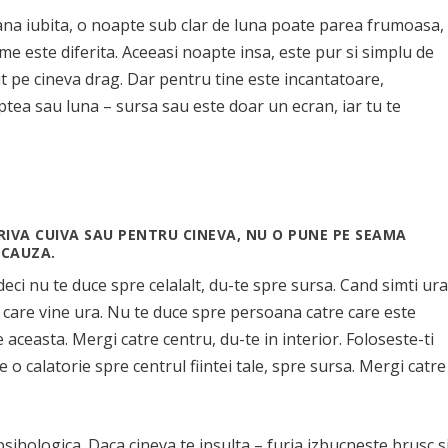
oana iubita, o noapte sub clar de luna poate parea frumoasa,
e este diferita. Aceeasi noapte insa, este pur si simplu de
 pe cineva drag. Dar pentru tine este incantatoare,
tea sau luna – sursa sau este doar un ecran, iar tu te
IVA CUIVA SAU PENTRU CINEVA, NU O PUNE PE SEAMA
 CAUZA.
deci nu te duce spre celalalt, du-te spre sursa. Cand simti ura
n care vine ura. Nu te duce spre persoana catre care este
e aceasta. Mergi catre centru, du-te in interior. Foloseste-ti
e o calatorie spre centrul fiintei tale, spre sursa. Mergi catre
 psihologica. Daca cineva te insulta – furia izbucneste brusc s