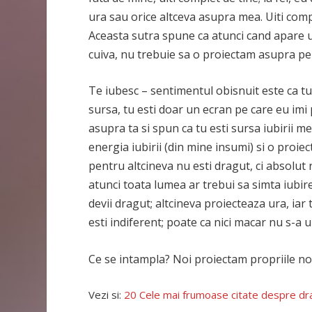
ura sau orice altceva asupra mea. Uiti complet
Aceasta sutra spune ca atunci cand apare u
cuiva, nu trebuie sa o proiectam asupra per
Te iubesc – sentimentul obisnuit este ca tu 
sursa, tu esti doar un ecran pe care eu imi 
asupra ta si spun ca tu esti sursa iubirii me
energia iubirii (din mine insumi) si o proiec
pentru altcineva nu esti dragut, ci absolut 
atunci toata lumea ar trebui sa simta iubire 
devii dragut; altcineva proiecteaza ura, iar 
esti indiferent; poate ca nici macar nu s-a u
Ce se intampla? Noi proiectam propriile noa
Vezi si:
20 Cele mai frumoase citate despre dr