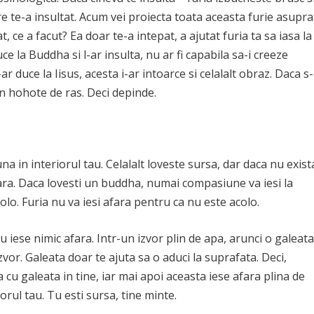
e te-a insultat. Acum vei proiecta toata aceasta furie asupra
t, ce a facut? Ea doar te-a intepat, a ajutat furia ta sa iasa la
ce la Buddha si l-ar insulta, nu ar fi capabila sa-i creeze
ar duce la Iisus, acesta i-ar intoarce si celalalt obraz. Daca s-
n hohote de ras. Deci depinde.
na in interiorul tau. Celalalt loveste sursa, dar daca nu exist
afara. Daca lovesti un buddha, numai compasiune va iesi la
o. Furia nu va iesi afara pentru ca nu este acolo.
u iese nimic afara. Intr-un izvor plin de apa, arunci o galeat
zvor. Galeata doar te ajuta sa o aduci la suprafata. Deci,
a cu galeata in tine, iar mai apoi aceasta iese afara plina de
orul tau. Tu esti sursa, tine minte.