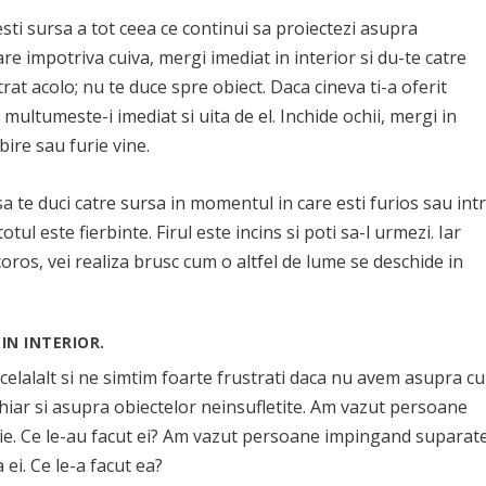
sti sursa a tot ceea ce continui sa proiectezi asupra
tare impotriva cuiva, mergi imediat in interior si du-te catre
at acolo; nu te duce spre obiect. Daca cineva ti-a oferit
 multumeste-i imediat si uita de el. Inchide ochii, mergi in
bire sau furie vine.
r sa te duci catre sursa in momentul in care esti furios sau intr
tul este fierbinte. Firul este incins si poti sa-l urmezi. Iar
coros, vei realiza brusc cum o altfel de lume se deschide in
 IN INTERIOR.
elalalt si ne simtim foarte frustrati daca nu avem asupra cu
chiar si asupra obiectelor neinsufletite. Am vazut persoane
urie. Ce le-au facut ei? Am vazut persoane impingand suparat
ei. Ce le-a facut ea?