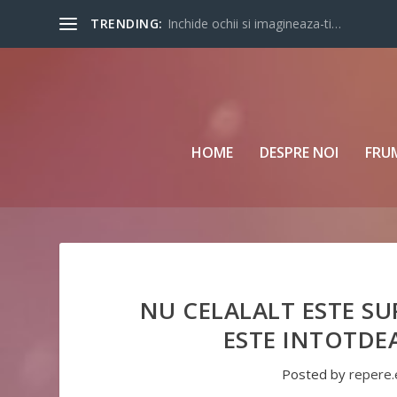
TRENDING:
Inchide ochii si imagineaza-ti…
HOME
DESPRE NOI
FRU
NU CELALALT ESTE SUR
ESTE INTOTDE
Posted by
repere.