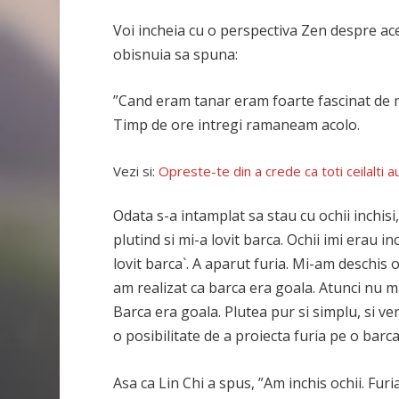
Voi incheia cu o perspectiva Zen despre ace
obisnuia sa spuna:
”Cand eram tanar eram foarte fascinat de 
Timp de ore intregi ramaneam acolo.
Vezi si:
Opreste-te din a crede ca toti ceilalti au
Odata s-a intamplat sa stau cu ochii inchis
plutind si mi-a lovit barca. Ochii imi erau in
lovit barca`. A aparut furia. Mi-am deschis 
am realizat ca barca era goala. Atunci nu 
Barca era goala. Plutea pur si simplu, si ven
o posibilitate de a proiecta furia pe o barca
Asa ca Lin Chi a spus, ”Am inchis ochii. Furi