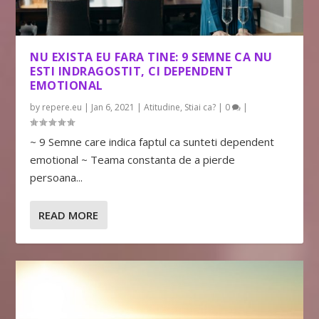
NU EXISTA EU FARA TINE: 9 SEMNE CA NU
ESTI INDRAGOSTIT, CI DEPENDENT
EMOTIONAL
by
repere.eu
|
Jan 6, 2021
|
Atitudine
,
Stiai ca?
|
0
|
~ 9 Semne care indica faptul ca sunteti dependent
emotional ~ Teama constanta de a pierde
persoana...
READ MORE