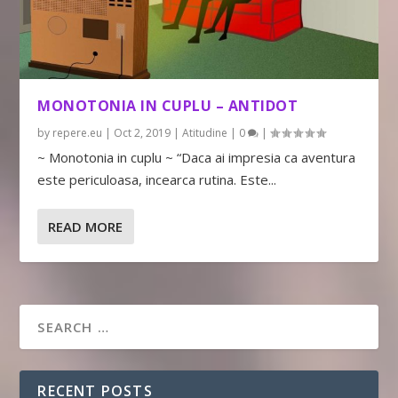
MONOTONIA IN CUPLU – ANTIDOT
by
repere.eu
|
Oct 2, 2019
|
Atitudine
|
0
|
~ Monotonia in cuplu ~ “Daca ai impresia ca aventura
este periculoasa, incearca rutina. Este...
READ MORE
RECENT POSTS