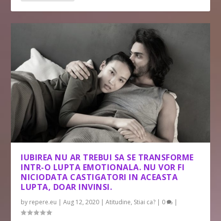
IUBIREA NU AR TREBUI SA SE TRANSFORME
INTR-O LUPTA EMOTIONALA. NU VOR FI
NICIODATA CASTIGATORI IN ACEASTA
LUPTA, DOAR INVINSI.
by
repere.eu
|
Aug 12, 2020
|
Atitudine
,
Stiai ca?
|
0
|