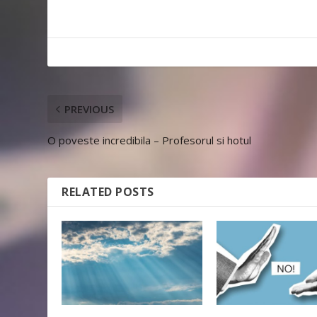
PREVIOUS
O poveste incredibila – Profesorul si hotul
RELATED POSTS