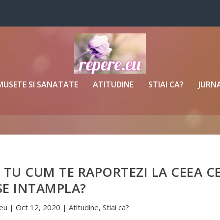
MUSETE SI SANATATE
ATITUDINE
STIAI CA?
JURNA
TU CUM TE RAPORTEZI LA CEEA C
 SE INTAMPLA?
eu
|
Oct 12, 2020
|
Atitudine
,
Stiai ca?