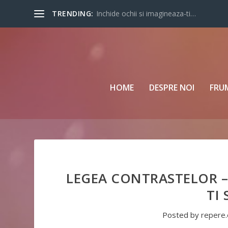
TRENDING:
Inchide ochii si imagineaza-ti…
HOME
DESPRE NOI
FRU
LEGEA CONTRASTELOR – 
TI
Posted by
repere.