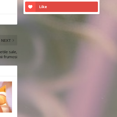
Like
NEXT
etile sale,
nii frumosi