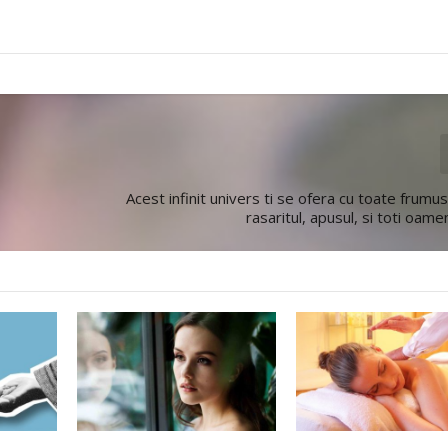
Acest infinit univers ti se ofera cu toate frumus
rasaritul, apusul, si toti oame