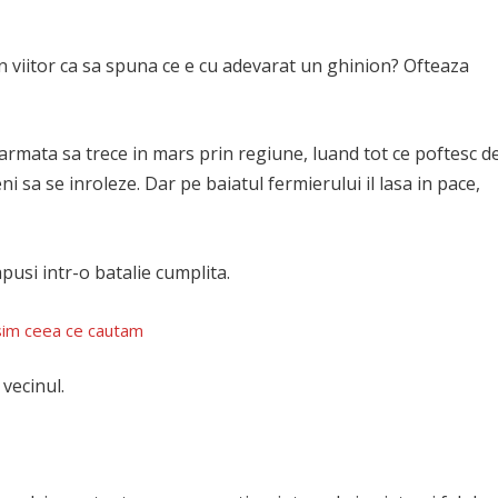
n viitor ca sa spuna ce e cu adevarat un ghinion? Ofteaza
de armata sa trece in mars prin regiune, luand tot ce poftesc d
eni sa se inroleze. Dar pe baiatul fermierului il lasa in pace,
apusi intr-o batalie cumplita.
sim ceea ce cautam
 vecinul.