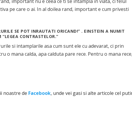
nd, important nu e ceea ce ti se intampla in viata, ci felul
tiva pe care o ai. In al doilea rand, important e cum privesti
URILE SE POT INRAUTATI ORICAND!” . EINSTEIN A NUMIT
IM “LEGEA CONTRASTELOR.”
ile si intamplarile asa cum sunt ele cu adevarat, ci prin
entru o mana calda, apa calduta pare rece. Pentru o mana rece
ii noastre de
Facebook
, unde vei gasi si alte articole cel puti