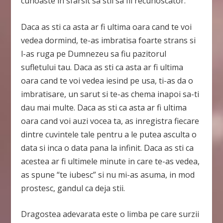
cunoaste in sfarsit sa stii sa fii recunoscator.
Daca as sti ca asta ar fi ultima oara cand te voi
vedea dormind, te-as imbratisa foarte strans si
l-as ruga pe Dumnezeu sa fiu pazitorul
sufletului tau. Daca as sti ca asta ar fi ultima
oara cand te voi vedea iesind pe usa, ti-as da o
imbratisare, un sarut si te-as chema inapoi sa-ti
dau mai multe. Daca as sti ca asta ar fi ultima
oara cand voi auzi vocea ta, as inregistra fiecare
dintre cuvintele tale pentru a le putea asculta o
data si inca o data pana la infinit. Daca as sti ca
acestea ar fi ultimele minute in care te-as vedea,
as spune “te iubesc” si nu mi-as asuma, in mod
prostesc, gandul ca deja stii.
Dragostea adevarata este o limba pe care surzii