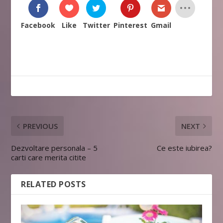
Facebook
Like
Twitter
Pinterest
Gmail
PREVIOUS
NEXT
Dezvoltare personala – 5
Ce este iubirea?
carti care merita citite
RELATED POSTS