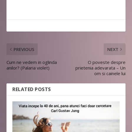
PREVIOUS
NEXT
Cum ne vedem in oglinda
O poveste despre
anilor? (Palaria violet)
prietenia adevarata – Un
om si cainele lui
RELATED POSTS