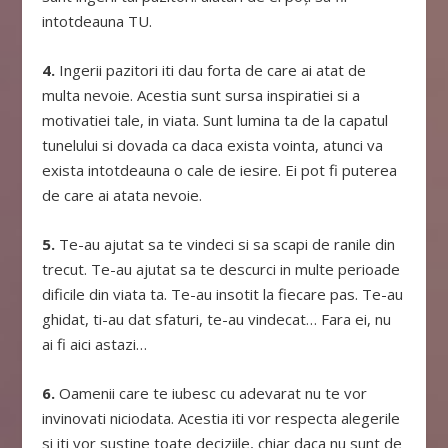
intotdeauna TU.
4.
Ingerii pazitori iti dau forta de care ai atat de
multa nevoie. Acestia sunt sursa inspiratiei si a
motivatiei tale, in viata. Sunt lumina ta de la capatul
tunelului si dovada ca daca exista vointa, atunci va
exista intotdeauna o cale de iesire. Ei pot fi puterea
de care ai atata nevoie.
5.
Te-au ajutat sa te vindeci si sa scapi de ranile din
trecut. Te-au ajutat sa te descurci in multe perioade
dificile din viata ta. Te-au insotit la fiecare pas. Te-au
ghidat, ti-au dat sfaturi, te-au vindecat… Fara ei, nu
ai fi aici astazi…
6.
Oamenii care te iubesc cu adevarat nu te vor
invinovati niciodata. Acestia iti vor respecta alegerile
si iti vor sustine toate deciziile, chiar daca nu sunt de