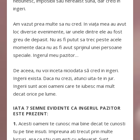
nebunesc, imposibil sau nerealist suna, dar cred in
ingeri.
Am vazut prea multe sa nu cred. In viața mea au avut
loc diverse evenimente, iar unele dintre ele au fost
greu de depasit. Nu as fi putut sa trec peste acele
momente daca nu as fi avut sprijinul unei persoane
speciale. Ingerul meu pazitor…
De aceea, nu voi inceta niciodata să cred in ingeri.
Ingerii exista. Daca nu crezi, atunci uita-te in jur.
Ingerii sunt acei oameni care te iubesc mai mult
decat orice pe lume.
IATA 7 SEMNE EVIDENTE CA INGERUL PAZITOR
ESTE PREZENT:
1.
Acesti oameni te cunosc mai bine decat te cunosti
tu pe tine insuti. Impreuna ati trecut prin multe
lucruri, asa ca stiu cum esti cu adevarat. Sunt