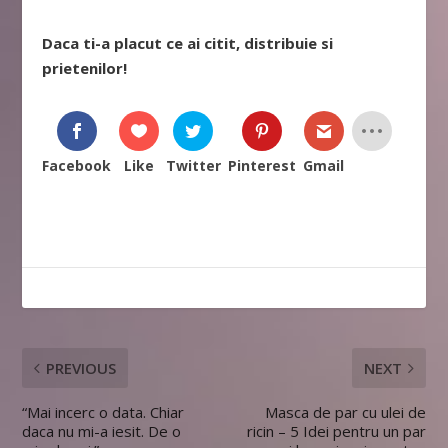
Daca ti-a placut ce ai citit, distribuie si
prietenilor!
Facebook
Like
Twitter
Pinterest
Gmail
PREVIOUS
NEXT
“Mai incerc o data. Chiar
Masca de par cu ulei de
daca nu mi-a iesit. De o
ricin – 5 Idei pentru un par