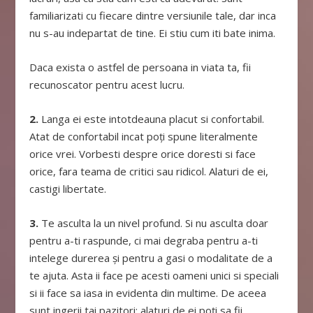
familiarizati cu fiecare dintre versiunile tale, dar inca
nu s-au indepartat de tine. Ei stiu cum iti bate inima.
Daca exista o astfel de persoana in viata ta, fii
recunoscator pentru acest lucru.
2.
Langa ei este intotdeauna placut si confortabil.
Atat de confortabil incat poți spune literalmente
orice vrei. Vorbesti despre orice doresti si face
orice, fara teama de critici sau ridicol. Alaturi de ei,
castigi libertate.
3.
Te asculta la un nivel profund. Si nu asculta doar
pentru a-ti raspunde, ci mai degraba pentru a-ti
intelege durerea și pentru a gasi o modalitate de a
te ajuta. Asta ii face pe acesti oameni unici si speciali
si ii face sa iasa in evidenta din multime. De aceea
sunt ingerii tai pazitori: alaturi de ei poți sa fii