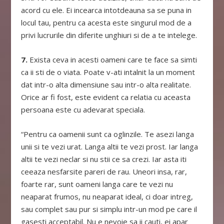
acord cu ele. Ei incearca intotdeauna sa se puna in
locul tau, pentru ca acesta este singurul mod de a
privi lucrurile din diferite unghiuri si de a te intelege.
7.
Exista ceva in acesti oameni care te face sa simti
ca ii sti de o viata. Poate v-ati intalnit la un moment
dat intr-o alta dimensiune sau intr-o alta realitate.
Orice ar fi fost, este evident ca relatia cu aceasta
persoana este cu adevarat speciala.
“Pentru ca oamenii sunt ca oglinzile. Te asezi langa
unii si te vezi urat. Langa altii te vezi prost. Iar langa
altii te vezi neclar si nu stii ce sa crezi. Iar asta iti
ceeaza nesfarsite pareri de rau. Uneori insa, rar,
foarte rar, sunt oameni langa care te vezi nu
neaparat frumos, nu neaparat ideal, ci doar intreg,
sau complet sau pur si simplu intr-un mod pe care il
gasesti acceptabil. Nu e nevoie sa ii cauti, ei apar