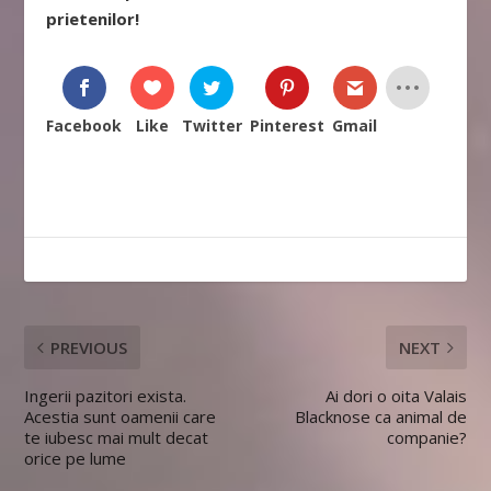
prietenilor!
Facebook
Like
Twitter
Pinterest
Gmail
PREVIOUS
NEXT
Ingerii pazitori exista.
Ai dori o oita Valais
Acestia sunt oamenii care
Blacknose ca animal de
te iubesc mai mult decat
companie?
orice pe lume