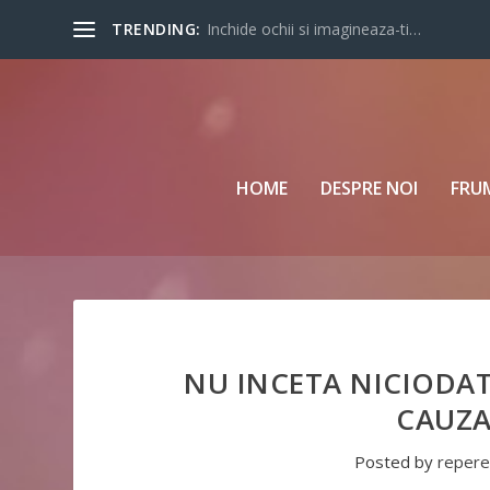
TRENDING:
Inchide ochii si imagineaza-ti…
HOME
DESPRE NOI
FRU
NU INCETA NICIODAT
CAUZA
Posted by
repere