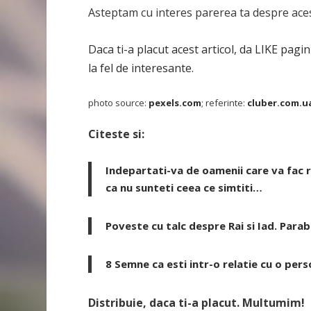
Asteptam cu interes parerea ta despre aces
Daca ti-a placut acest articol, da LIKE pagin
la fel de interesante.
photo source:
pexels.com
; referinte:
cluber.com.u
Citeste si:
Indepartati-va de oamenii care va fac ra
ca nu sunteti ceea ce simtiti…
Poveste cu talc despre Rai si Iad. Parab
8 Semne ca esti intr-o relatie cu o per
Distribuie, daca ti-a placut. Multumim!