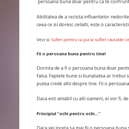
persoana buna doar pentru ca te confrunti
Abilitatea de a rezista influentelor nedorite 
ceea ce isi doresc ceilalti, este o caracteris
Vezi si:
Suferi pentru ca pui la suflet rautatile c
Fii o persoana buna pentru tine!
Dorinta de a fi o persoana buna doar pen
falsa. Faptele bune si bunatatea ar trebui s
putea crede altii despre tine. Fii o persoan
Daca esti amabil cu alti oameni, ei vor fi, d
Principiul “ochi pentru ochi…”
Daca vei inceta sa mai fii o persoana buna 