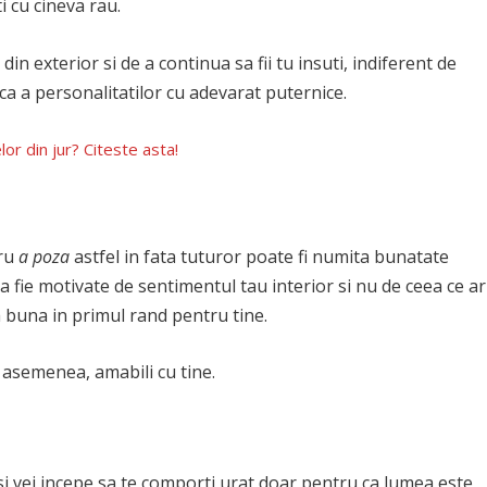
 cu cineva rau.
din exterior si de a continua sa fii tu insuti, indiferent de
tica a personalitatilor cu adevarat puternice.
elor din jur? Citeste asta!
tru
a poza
astfel in fata tuturor poate fi numita bunatate
a fie motivate de sentimentul tau interior si nu de ceea ce ar
a buna in primul rand pentru tine.
e asemenea, amabili cu tine.
si vei incepe sa te comporti urat doar pentru ca lumea este