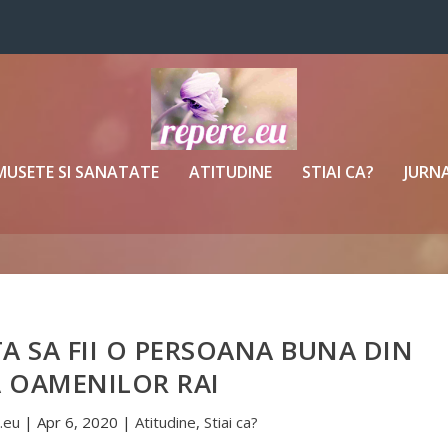
MUSETE SI SANATATE
ATITUDINE
STIAI CA?
JURNA
A SA FII O PERSOANA BUNA DIN
 OAMENILOR RAI
.eu
|
Apr 6, 2020
|
Atitudine
,
Stiai ca?