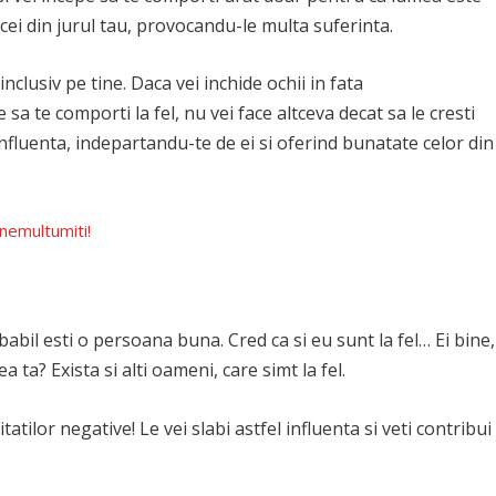
 cei din jurul tau, provocandu-le multa suferinta.
nclusiv pe tine. Daca vei inchide ochii in fata
sa te comporti la fel, nu vei face altceva decat sa le cresti
influenta, indepartandu-te de ei si oferind bunatate celor din
 nemultumiti!
obabil esti o persoana buna. Cred ca si eu sunt la fel… Ei bine,
 ta? Exista si alti oameni, care simt la fel.
atilor negative! Le vei slabi astfel influenta si veti contribui