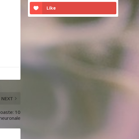
Like
NEXT
proaste: 10
 neuronale