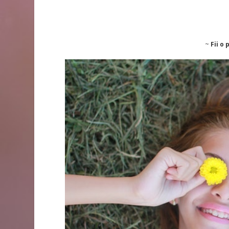
~
Fii o