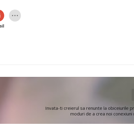
il
Invata-ti creierul sa renunte la obiceiurile 
moduri de a crea noi conexiuni