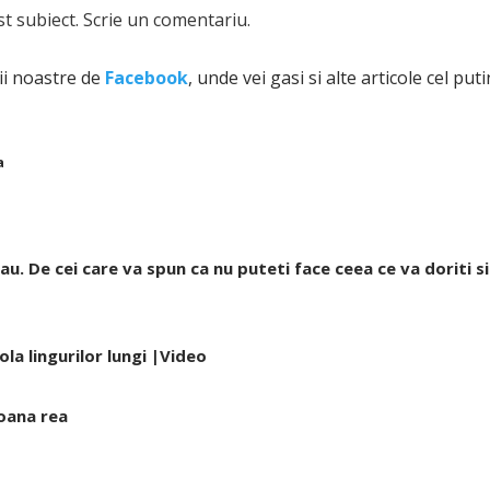
t subiect. Scrie un comentariu.
ii noastre de
Facebook
, unde vei gasi si alte articole cel puti
a
u. De cei care va spun ca nu puteti face ceea ce va doriti si
ola lingurilor lungi |Video
soana rea