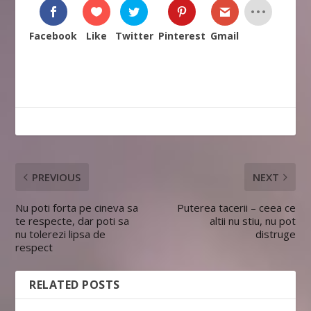
Facebook
Like
Twitter
Pinterest
Gmail
PREVIOUS
NEXT
Nu poti forta pe cineva sa
Puterea tacerii – ceea ce
te respecte, dar poti sa
altii nu stiu, nu pot
nu tolerezi lipsa de
distruge
respect
RELATED POSTS