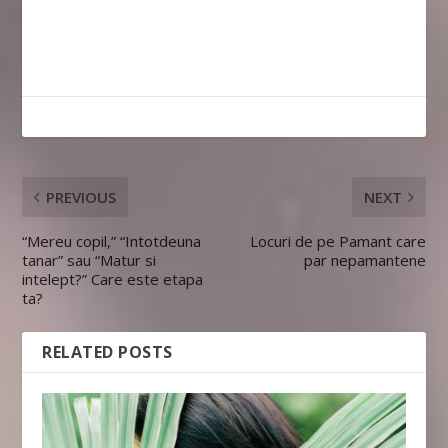
PREVIOUS
NEXT
“Mereu copil,” “Intotdeuna
Locuri de pe Pamant care
tanar” sau “Matur si
par nepamantene
intelept?” Care este etapa
ta?
RELATED POSTS