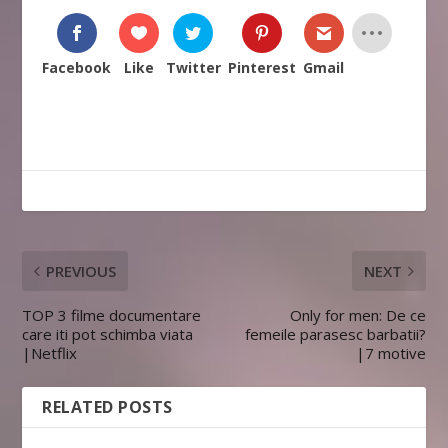
Facebook
Like
Twitter
Pinterest
Gmail
PREVIOUS
NEXT
TOP 3 filme documentare
Only for men: De ce
care iti pot schimba viata
femeile parasesc barbatii?
|Netflix
|7 motive
RELATED POSTS