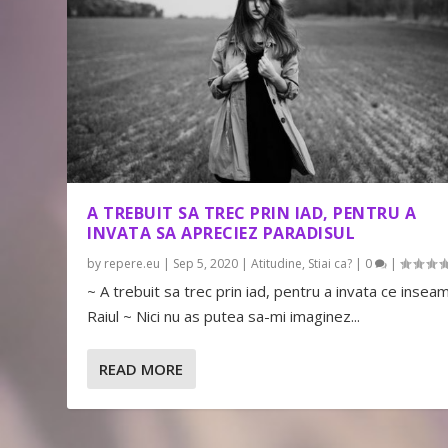
A TREBUIT SA TREC PRIN IAD, PENTRU A
INVATA SA APRECIEZ PARADISUL
by
repere.eu
|
Sep 5, 2020
|
Atitudine
,
Stiai ca?
|
0
|
~ A trebuit sa trec prin iad, pentru a invata ce insea
Raiul ~ Nici nu as putea sa-mi imaginez...
READ MORE