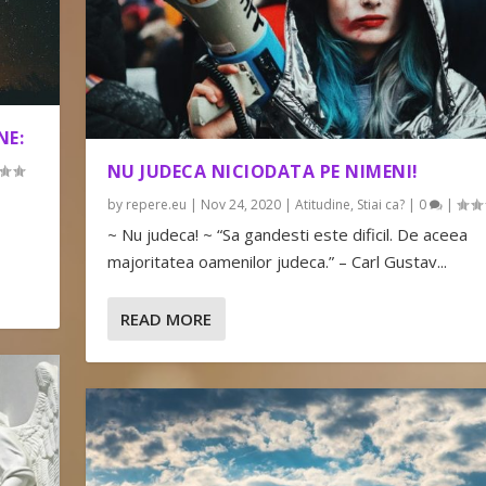
NE:
NU JUDECA NICIODATA PE NIMENI!
by
repere.eu
|
Nov 24, 2020
|
Atitudine
,
Stiai ca?
|
0
|
~ Nu judeca! ~ “Sa gandesti este dificil. De aceea
majoritatea oamenilor judeca.” – Carl Gustav...
READ MORE