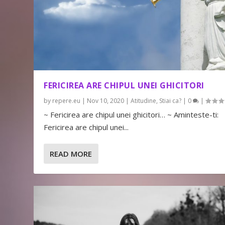
FERICIREA ARE CHIPUL UNEI GHICITORI
by
repere.eu
|
Nov 10, 2020
|
Atitudine
,
Stiai ca?
|
0
|
~ Fericirea are chipul unei ghicitori… ~ Aminteste-ti:
Fericirea are chipul unei...
READ MORE