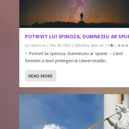
POTRIVIT LUI SPINOZA, DUMNEZEU AR SPU
by
repere.eu
|
Dec 30, 2020
|
Atitudine
,
Stiai ca?
|
0
|
~ Potrivit lui Spinoza, Dumnezeu ar spune: ~ Cand
Einstein a tinut prelegeri la Universitatile...
READ MORE