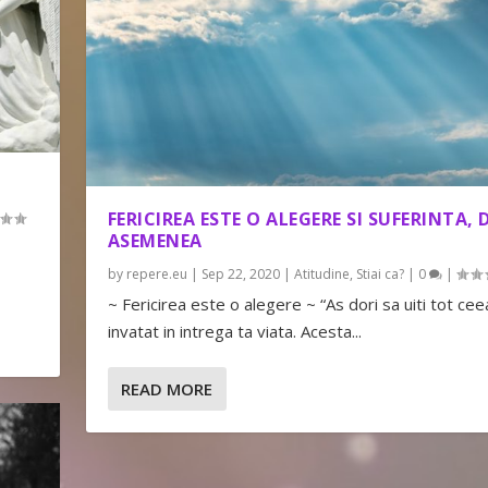
FERICIREA ESTE O ALEGERE SI SUFERINTA, 
ASEMENEA
by
repere.eu
|
Sep 22, 2020
|
Atitudine
,
Stiai ca?
|
0
|
~ Fericirea este o alegere ~ “As dori sa uiti tot cee
invatat in intrega ta viata. Acesta...
READ MORE