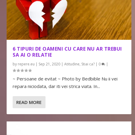
6 TIPURI DE OAMENI CU CARE NU AR TREBUI
SA AI O RELATIE
by
repere.eu
|
Sep 21, 2020
|
Atitudine
,
Stiai ca?
|
0
|
~ Persoane de evitat ~ Photo by Bedbible Nu ii vei
repara niciodata, dar iti vei strica viata. In...
READ MORE