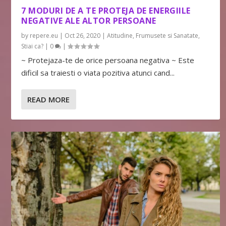
7 MODURI DE A TE PROTEJA DE ENERGIILE
NEGATIVE ALE ALTOR PERSOANE
by
repere.eu
|
Oct 26, 2020
|
Atitudine
,
Frumusete si Sanatate
,
Stiai ca?
|
0
|
~ Protejaza-te de orice persoana negativa ~ Este
dificil sa traiesti o viata pozitiva atunci cand...
READ MORE