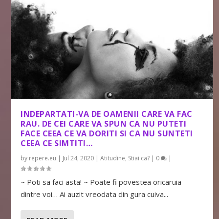
INDEPARTATI-VA DE OAMENII CARE VA FAC
RAU. DE CEI CARE VA SPUN CA NU PUTETI
FACE CEEA CE VA DORITI SI CA NU SUNTETI
CEEA CE SIMTITI…
by
repere.eu
|
Jul 24, 2020
|
Atitudine
,
Stiai ca?
|
0
|
~ Poti sa faci asta! ~ Poate fi povestea oricaruia
dintre voi… Ai auzit vreodata din gura cuiva...