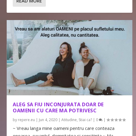
READ MORE
ALEG SA FIU INCONJURATA DOAR DE
OAMENII CU CARE MA POTRIVESC
by
repere.eu
|
Jun 4, 2020
|
Atitudine
,
Stiai ca?
|
0
|
~ Vreau langa mine oameni pentru care conteaza
onoarea, cuvantul, demnitatea si constiinta ~ Ma...