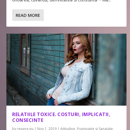
READ MORE
RELATIILE TOXICE. COSTURI, IMPLICATII,
CONSECINTE
by
repere.eu
|
Nov 1, 2019
|
Atitudine
,
Frumusete si Sanatate
,