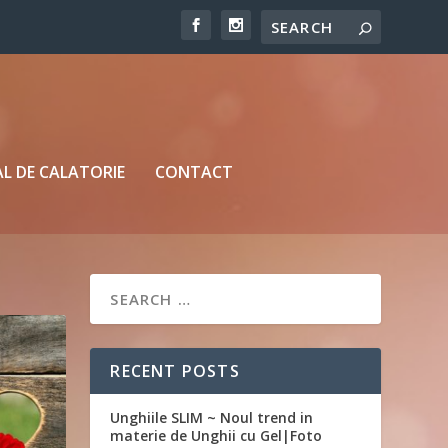
L DE CALATORIE
CONTACT
RECENT POSTS
Unghiile SLIM ~ Noul trend in
materie de Unghii cu Gel|Foto