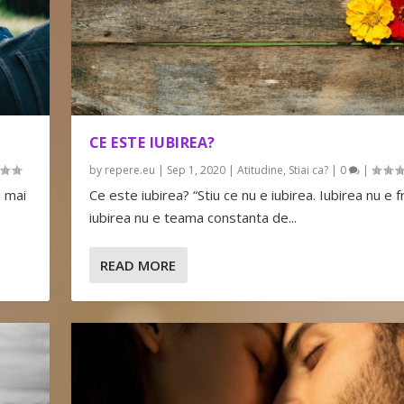
CE ESTE IUBIREA?
by
repere.eu
|
Sep 1, 2020
|
Atitudine
,
Stiai ca?
|
0
|
i mai
Ce este iubirea? “Stiu ce nu e iubirea. Iubirea nu e fr
iubirea nu e teama constanta de...
READ MORE