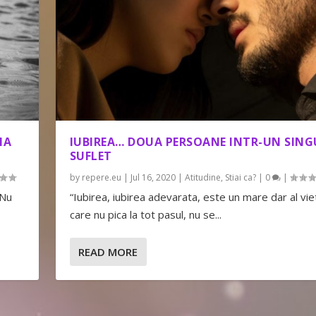
NA
IUBIREA… DOUA PERSOANE INTR-UN SING
SUFLET
by
repere.eu
|
Jul 16, 2020
|
Atitudine
,
Stiai ca?
|
0
|
 Nu
“Iubirea, iubirea adevarata, este un mare dar al viet
care nu pica la tot pasul, nu se...
READ MORE