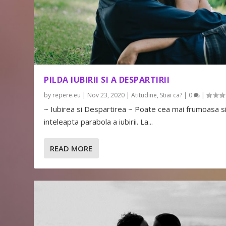
PILDA IUBIRII SI A DESPARTIRII
by
repere.eu
|
Nov 23, 2020
|
Atitudine
,
Stiai ca?
|
0
|
~ Iubirea si Despartirea ~ Poate cea mai frumoasa s
inteleapta parabola a iubirii. La...
READ MORE