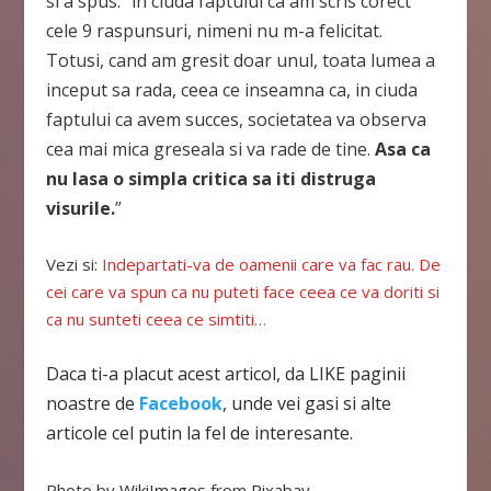
si a spus: “in ciuda faptului ca am scris corect
cele 9 raspunsuri, nimeni nu m-a felicitat.
Totusi, cand am gresit doar unul, toata lumea a
inceput sa rada, ceea ce inseamna ca, in ciuda
faptului ca avem succes, societatea va observa
cea mai mica greseala si va rade de tine.
Asa ca
nu lasa o simpla critica sa iti distruga
visurile.
”
Vezi si:
Indepartati-va de oamenii care va fac rau. De
cei care va spun ca nu puteti face ceea ce va doriti si
ca nu sunteti ceea ce simtiti…
Daca ti-a placut acest articol, da LIKE paginii
noastre de
Facebook
, unde vei gasi si alte
articole cel putin la fel de interesante.
Photo by
WikiImages
from
Pixabay