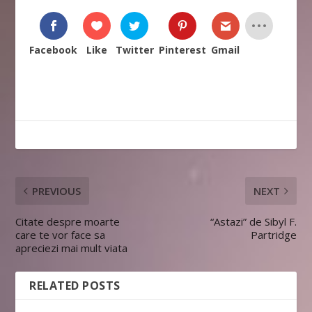
Facebook
Like
Twitter
Pinterest
Gmail
PREVIOUS
NEXT
Citate despre moarte
“Astazi” de Sibyl F.
care te vor face sa
Partridge
apreciezi mai mult viata
RELATED POSTS