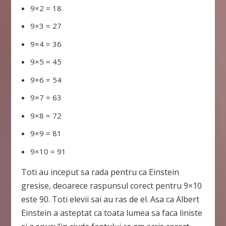
9×2 = 18
9×3 = 27
9×4 = 36
9×5 = 45
9×6 = 54
9×7 = 63
9×8 = 72
9×9 = 81
9×10 = 91
Toti au inceput sa rada pentru ca Einstein
gresise, deoarece raspunsul corect pentru 9×10
este 90. Toti elevii sai au ras de el. Asa ca Albert
Einstein a asteptat ca toata lumea sa faca liniste