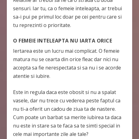
Relatiile ar trebui sa fie ca o strada cu doua
sensuri. Iar tu, ca o femeie inteleapta, ar trebui
sa-i pui pe primul loc doar pe cei pentru care si
tu reprezinti o prioritate.
O FEMEIE INTELEAPTA NU IARTA ORICE
Iertarea este un lucru mai complicat. O femeie
matura nu se cearta din orice fleac dar nici nu
accepta sa fie nerespectata si sa nu i se acorde
atentie si iubire.
Este in regula daca este obosit si nu a spalat
vasele, dar nu trece cu vederea peste faptul ca
nu ti-a oferit un cadou de ziua ta de nastere.
Cum poate un barbat sa merite iubirea ta daca
nu este in stare sa te faca sa te simti special in
cele mai importante zile ale tale?