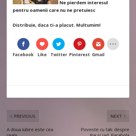
Ne pierdem interesul
pentru oamenii care nu ne pretuiesc
Distribuie, daca ti-a placut. Multumim!
Facebook
Like
Twitter
Pinterest
Gmail
PREVIOUS
NEXT
A doua iubire este cea
Poveste cu talc despre
reala
Rai si Iad. Parabola