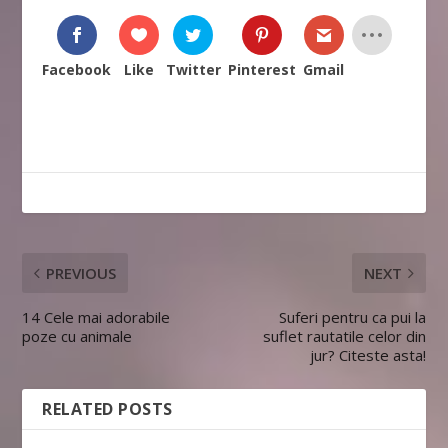
Facebook
Like
Twitter
Pinterest
Gmail
PREVIOUS
NEXT
14 Cele mai adorabile
Suferi pentru ca pui la
poze cu animale
suflet rautatile celor din
jur? Citeste asta!
RELATED POSTS