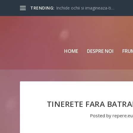
TRENDING:
Inchide ochii si imagineaza-ti…
HOME
DESPRE NOI
FRU
TINERETE FARA BATR
Posted by
repere.eu