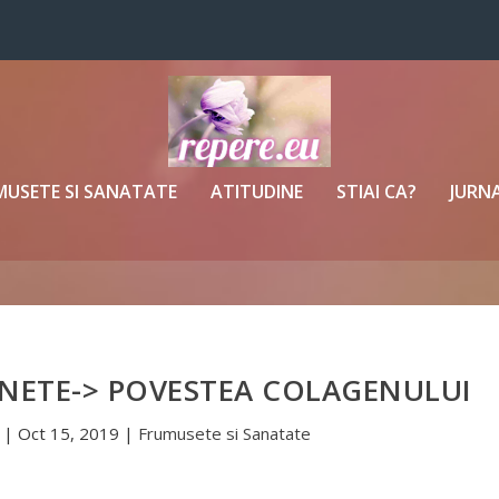
MUSETE SI SANATATE
ATITUDINE
STIAI CA?
JURNA
ANETE-> POVESTEA COLAGENULUI
|
Oct 15, 2019
|
Frumusete si Sanatate