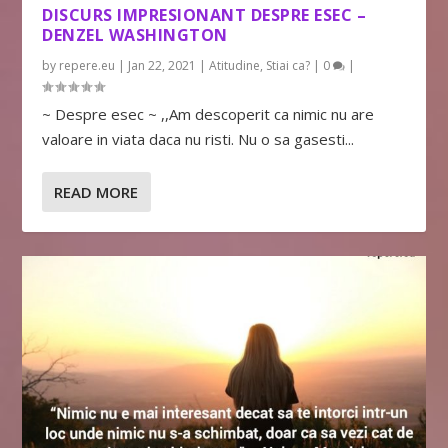
DISCURS IMPRESIONANT DESPRE ESEC –
DENZEL WASHINGTON
by
repere.eu
|
Jan 22, 2021
|
Atitudine
,
Stiai ca?
|
0
|
~ Despre esec ~ ,,Am descoperit ca nimic nu are
valoare in viata daca nu risti. Nu o sa gasesti...
READ MORE