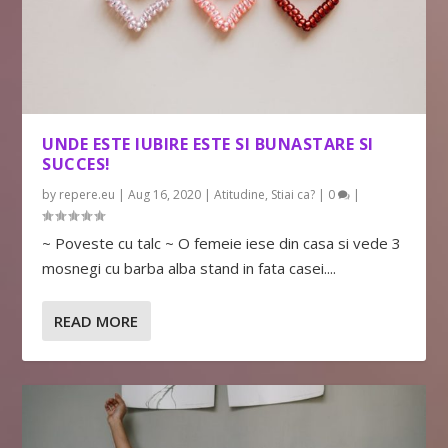
UNDE ESTE IUBIRE ESTE SI BUNASTARE SI
SUCCES!
by
repere.eu
|
Aug 16, 2020
|
Atitudine
,
Stiai ca?
|
0
|
~ Poveste cu talc ~ O femeie iese din casa si vede 3
mosnegi cu barba alba stand in fata casei....
READ MORE