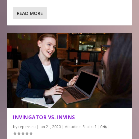
READ MORE
INVINGATOR VS. INVINS
by
repere.eu
|
Jan 21, 2020
|
Atitudine
,
Stiai ca?
|
0
|