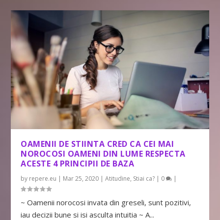
OAMENII DE STIINTA CRED CA CEI MAI
NOROCOSI OAMENI DIN LUME RESPECTA
ACESTE 4 PRINCIPII DE BAZA
by
repere.eu
|
Mar 25, 2020
|
Atitudine
,
Stiai ca?
|
0
|
~ Oamenii norocosi invata din greseli, sunt pozitivi,
iau decizii bune si isi asculta intuitia ~ A...