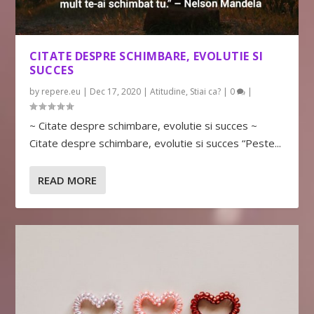
CITATE DESPRE SCHIMBARE, EVOLUTIE SI
SUCCES
by
repere.eu
|
Dec 17, 2020
|
Atitudine
,
Stiai ca?
|
0
|
~ Citate despre schimbare, evolutie si succes ~
Citate despre schimbare, evolutie si succes “Peste...
READ MORE