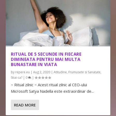
RITUAL DE 5 SECUNDE IN FIECARE
DIMINEATA PENTRU MAI MULTA
BUNASTARE IN VIATA
by
repere.eu
|
Aug 2, 2020
|
Atitudine
,
Frumusete si Sanatate
,
Stiai ca?
|
0
|
~ Ritual zilnic ~ Acest ritual zilnic al CEO-ului
Microsoft Satya Nadella este extraordinar de...
READ MORE