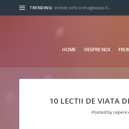
TRENDING:
Inchide ochii si imagineaza-ti…
HOME
DESPRE NOI
FRU
10 LECTII DE VIATA
Posted by
repere.