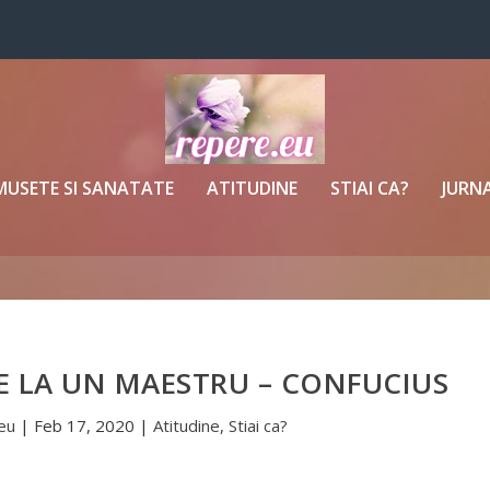
MUSETE SI SANATATE
ATITUDINE
STIAI CA?
JURNA
 DE LA UN MAESTRU – CONFUCIUS
eu
|
Feb 17, 2020
|
Atitudine
,
Stiai ca?