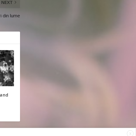
NEXT
i din lume
cand
X