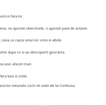
ti in fata lor.
se, nu ajustati obiectivele, ci ajustati pasii de actiune.
i; ceea ce cauta omul
mic
este in altele.
tinte dupa ce si-au descoperit ignoranta.
ea unor afaceri mari.
ara luna si stele.
aceste minunate
Lectii de viata
ale lui Confucius.