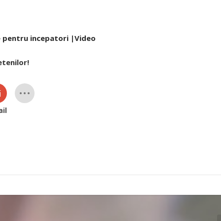
e pentru incepatori |Video
etenilor!
il