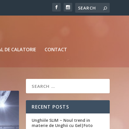
L DE CALATORIE
CONTACT
RECENT POSTS
Unghiile SLIM ~ Noul trend in
materie de Unghii cu Gel|Foto