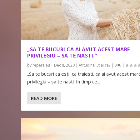
„SA TE BUCURI CA AI AVUT ACEST MARE
PRIVILEGIU – SA TE NASTI.”
by
repere.eu
|
Dec 8, 2020
|
Atitudine
,
Stiai ca?
|
0
|
„Sa te bucuri ca esti, ca traiesti, ca ai avut acest mar
privilegiu – sa te nasti. In timp ce...
READ MORE