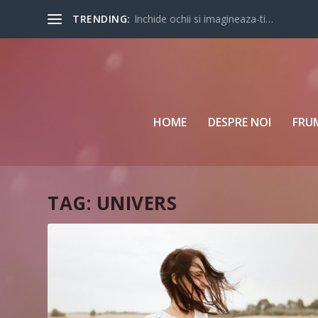
TRENDING:
Inchide ochii si imagineaza-ti…
HOME
DESPRE NOI
FRU
TAG:
UNIVERS