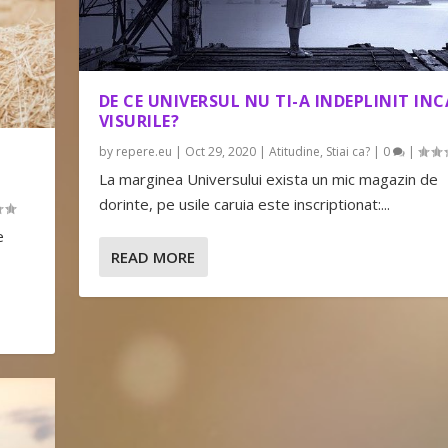
DE CE UNIVERSUL NU TI-A INDEPLINIT INC
VISURILE?
by
repere.eu
|
Oct 29, 2020
|
Atitudine
,
Stiai ca?
|
0
|
La marginea Universului exista un mic magazin de
dorinte, pe usile caruia este inscriptionat:...
e
READ MORE