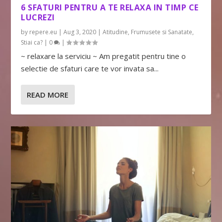
6 SFATURI PENTRU A TE RELAXA IN TIMP CE
LUCREZI
by
repere.eu
|
Aug 3, 2020
|
Atitudine
,
Frumusete si Sanatate
,
Stiai ca?
|
0
|
~ relaxare la serviciu ~ Am pregatit pentru tine o
selectie de sfaturi care te vor invata sa...
READ MORE